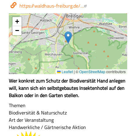
Webseite
https://waldhaus-freiburg.de/…
+
−
Leaflet
|
©
OpenStreetMap
contributors
Z
Wer konkret zum Schutz der Biodiversität Hand anlegen
u
will, kann sich ein selbstgebautes Insektenhotel auf den
s
Balkon oder in den Garten stellen.
a
Themen
m
Biodiversität & Naturschutz
m
Art der Veranstaltung
e
Handwerkliche / Gärtnerische Aktion
n