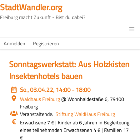
Direkt
StadtWandler.org
zum
Freiburg macht Zukunft - Bist du dabei?
Inhalt
H4C
Main
H4C
Anmelden
Registrieren
USER
menu
MENU
Sonntagswerkstatt: Aus Holzkisten
Insektenhotels bauen
Event
So., 03.04.22, 14:00 - 18:00
date
Ort
Waldhaus Freiburg
@ Wonnhaldestaße 6, 79100
Freiburg
Veranstaltende
Stiftung WaldHaus Freiburg
Eintritt
Erwachsene 7 € | Kinder ab 6 Jahren in Begleiteung
/
eines teilnehmnden Erwachsenen 4 € | Familien 17
Kosten
€