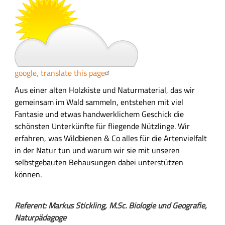
f
a
s
s
u
n
google, translate this page
g
A
Aus einer alten Holzkiste und Naturmaterial, das wir
u
gemeinsam im Wald sammeln, entstehen mit viel
s
Fantasie und etwas handwerklichem Geschick die
f
schönsten Unterkünfte für fliegende Nützlinge. Wir
ü
erfahren, was Wildbienen & Co alles für die Artenvielfalt
h
in der Natur tun und warum wir sie mit unseren
r
selbstgebauten Behausungen dabei unterstützen
l
können.
i
c
Referent: Markus Stickling, M.Sc. Biologie und Geografie,
h
Naturpädagoge
e