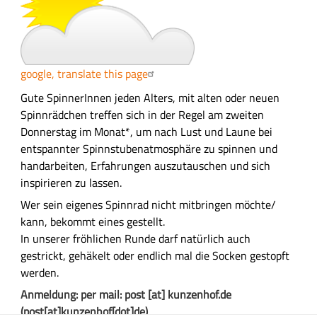
n
g
google, translate this page
A
Gute SpinnerInnen jeden Alters, mit alten oder neuen
u
Spinnrädchen treffen sich in der Regel am zweiten
s
Donnerstag im Monat*, um nach Lust und Laune bei
f
entspannter Spinnstubenatmosphäre zu spinnen und
ü
handarbeiten, Erfahrungen auszutauschen und sich
h
inspirieren zu lassen.
r
Wer sein eigenes Spinnrad nicht mitbringen möchte/
l
kann, bekommt eines gestellt.
i
In unserer fröhlichen Runde darf natürlich auch
c
gestrickt, gehäkelt oder endlich mal die Socken gestopft
h
werden.
e
Anmeldung: per mail:
post
[at]
kunzenhof.de
B
(post[at]kunzenhof[dot]de)