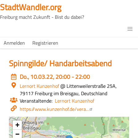
Direkt
StadtWandler.org
zum
Freiburg macht Zukunft - Bist du dabei?
Inhalt
H4C
Main
H4C
Anmelden
Registrieren
USER
menu
MENU
Spinngilde/ Handarbeitsabend
Event
Do., 10.03.22, 20:00 - 22:00
date
Ort
Lernort Kunzenhof
@ Littenweilerstraße 25A,
79117 Freiburg im Breisgau, Deutschland
Veranstaltende
Lernort Kunzenhof
Webseite
https://www.kunzenhof.de/vera…
+
−