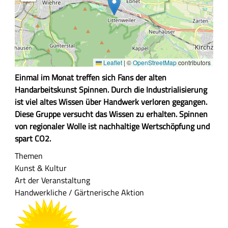
Leaflet
|
©
OpenStreetMap
contributors
Z
Einmal im Monat treffen sich Fans der alten
u
Handarbeitskunst Spinnen. Durch die Industrialisierung
s
ist viel altes Wissen über Handwerk verloren gegangen.
a
Diese Gruppe versucht das Wissen zu erhalten. Spinnen
m
von regionaler Wolle ist nachhaltige Wertschöpfung und
m
spart CO2.
e
Themen
n
Kunst & Kultur
f
Art der Veranstaltung
a
Handwerkliche / Gärtnerische Aktion
s
s
u