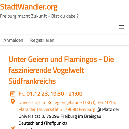
Direkt
StadtWandler.org
zum
Freiburg macht Zukunft - Bist du dabei?
Inhalt
H4C
Main
H4C
Anmelden
Registrieren
USER
menu
MENU
Unter Geiern und Flamingos - Die
faszinierende Vogelwelt
Südfrankreichs
Event
Fr., 01.12.23, 19:30 - 21:00
date
Ort
Universität im Kollegiengebäude I (KG I), HS 1015,
Platz der Universität 3, 79098 Freiburg
@ Platz der
Universität 3, 79098 Freiburg im Breisgau,
Deutschland
Zusätzliche
Treffpunkt