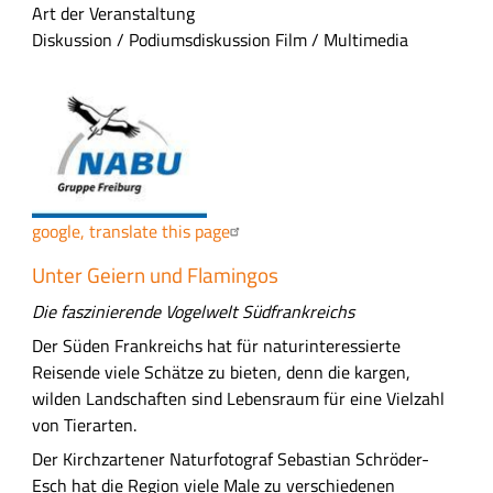
m
Art der Veranstaltung
m
Diskussion / Podiumsdiskussion
Film / Multimedia
e
n
f
a
s
s
u
google, translate this page
n
g
A
Unter Geiern und Flamingos
u
Die faszinierende Vogelwelt Südfrankreichs
s
Der Süden Frankreichs hat für naturinteressierte
f
Reisende viele Schätze zu bieten, denn die kargen,
ü
wilden Landschaften sind Lebensraum für eine Vielzahl
h
von Tierarten.
r
l
Der Kirchzartener Naturfotograf Sebastian Schröder-
i
Esch hat die Region viele Male zu verschiedenen