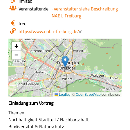
Barrierefrei?
limited
Infos
zum
Veranstaltende
-Veranstalter siehe Beschreibung
Ort
NABU Freiburg
Eintritt
free
/
Webseite
https://www.nabu-freiburg.de/
Kosten
+
−
Leaflet
|
©
OpenStreetMap
contributors
Z
Einladung zum Vortrag
u
Themen
s
Nachhaltigkeit
Stadtteil / Nachbarschaft
a
Biodiversität & Naturschutz