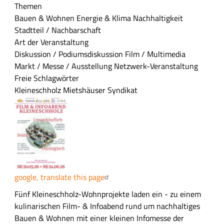
m
Themen
e
Bauen & Wohnen
Energie & Klima
Nachhaltigkeit
n
Stadtteil / Nachbarschaft
f
Art der Veranstaltung
a
Diskussion / Podiumsdiskussion
Film / Multimedia
s
Markt / Messe / Ausstellung
Netzwerk-Veranstaltung
s
Freie Schlagwörter
u
Kleineschholz
Mietshäuser Syndikat
n
g
google, translate this page
A
Fünf Kleineschholz-Wohnprojekte laden ein - zu einem
u
kulinarischen Film- & Infoabend rund um nachhaltiges
s
Bauen & Wohnen mit einer kleinen Infomesse der