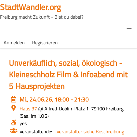
Direkt
StadtWandler.org
zum
Freiburg macht Zukunft - Bist du dabei?
Inhalt
H4C
Main
H4C
Anmelden
Registrieren
USER
menu
MENU
Unverkäuflich, sozial, ökologisch -
Kleineschholz Film & Infoabend mit
5 Hausprojekten
Event
Mi., 24.06.26, 18:00 - 21:30
date
Ort
Haus 37
@ Alfred-Döblin-Platz 1, 79100 Freiburg
Zusät
Saal im 1.OG
Infos
Barrierefrei?
yes
zum
Ort
Veranstaltende
-Veranstalter siehe Beschreibung