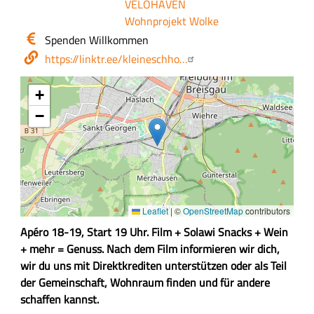
VELOHAVEN
Wohnprojekt Wolke
Eintritt
Spenden Willkommen
/
Webseite
https://linktr.ee/kleineschho…
Kosten
+
−
Leaflet
|
©
OpenStreetMap
contributors
Z
Apéro 18-19, Start 19 Uhr. Film + Solawi Snacks + Wein
u
+ mehr = Genuss. Nach dem Film informieren wir dich,
s
wir du uns mit Direktkrediten unterstützen oder als Teil
a
der Gemeinschaft, Wohnraum finden und für andere
m
schaffen kannst.