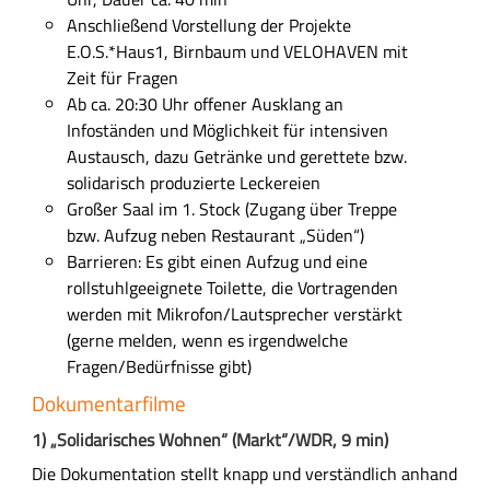
n
Anschließend Vorstellung der Projekte
g
E.O.S.*Haus1, Birnbaum und VELOHAVEN mit
Zeit für Fragen
Ab ca. 20:30 Uhr offener Ausklang an
Infoständen und Möglichkeit für intensiven
Austausch, dazu Getränke und gerettete bzw.
solidarisch produzierte Leckereien
Großer Saal im 1. Stock (Zugang über Treppe
bzw. Aufzug neben Restaurant „Süden“)
Barrieren: Es gibt einen Aufzug und eine
rollstuhlgeeignete Toilette, die Vortragenden
werden mit Mikrofon/Lautsprecher verstärkt
(gerne melden, wenn es irgendwelche
Fragen/Bedürfnisse gibt)
Dokumentarfilme
1) „Solidarisches Wohnen“ (Markt“/WDR, 9 min)
Die Dokumentation
stellt
knapp und verständlich anhand