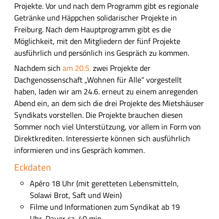
f
Projekte. Vor und nach dem Programm gibt es regionale
ü
Getränke und Häppchen solidarischer Projekte in
h
Freiburg. Nach dem Hauptprogramm gibt es die
r
Möglichkeit, mit den Mitgliedern der fünf Projekte
l
ausführlich und persönlich ins Gespräch zu kommen.
i
Nachdem sich
am 20.5.
zwei Projekte der
c
Dachgenossenschaft „Wohnen für Alle“ vorgestellt
h
haben, laden wir am 24.6. erneut zu einem anregenden
e
Abend ein, an dem sich die drei Projekte des Mietshäuser
B
Syndikats vorstellen. Die Projekte brauchen diesen
e
Sommer noch viel Unterstützung, vor allem in Form von
s
Direktkrediten. Interessierte können sich ausführlich
c
informieren und ins Gespräch kommen.
h
Eckdaten
r
e
Apéro 18 Uhr (mit geretteten Lebensmitteln,
i
Solawi Brot, Saft und Wein)
b
Filme und Informationen zum Syndikat ab 19
u
Uhr, Dauer ca. 40 min