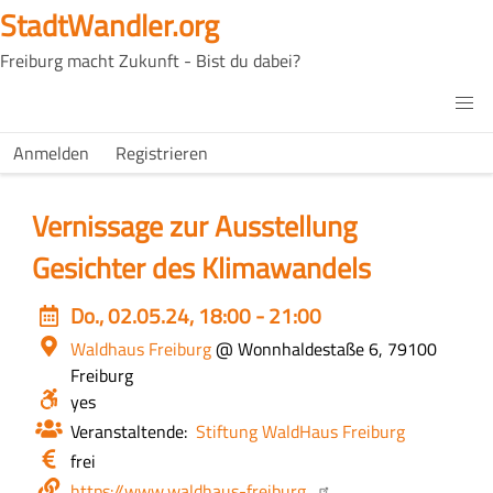
Direkt
StadtWandler.org
zum
Freiburg macht Zukunft - Bist du dabei?
Inhalt
H4C
Main
H4C
Anmelden
Registrieren
USER
menu
MENU
Vernissage zur Ausstellung
Gesichter des Klimawandels
Event
Do., 02.05.24, 18:00 - 21:00
date
Ort
Waldhaus Freiburg
@ Wonnhaldestaße 6, 79100
Freiburg
Barrierefrei?
yes
Veranstaltende
Stiftung WaldHaus Freiburg
Eintritt
frei
/
Webseite
https://www.waldhaus-freiburg…