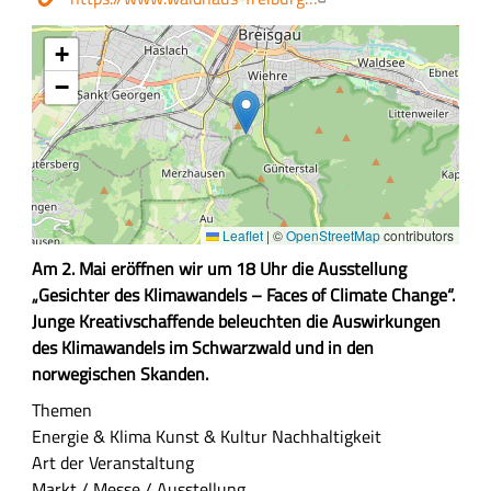
Kosten
+
−
Leaflet
|
©
OpenStreetMap
contributors
Z
Am 2. Mai eröffnen wir um 18 Uhr die Ausstellung
u
„Gesichter des Klimawandels – Faces of Climate Change“.
s
Junge Kreativschaffende beleuchten die Auswirkungen
a
des Klimawandels im Schwarzwald und in den
m
norwegischen Skanden.
m
Themen
e
Energie & Klima
Kunst & Kultur
Nachhaltigkeit
n
Art der Veranstaltung
f
Markt / Messe / Ausstellung