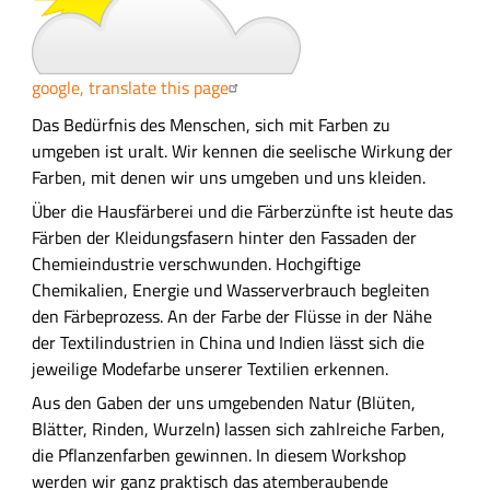
n
g
google, translate this page
A
Das Bedürfnis des Menschen, sich mit Farben zu
u
umgeben ist uralt. Wir kennen die seelische Wirkung der
s
Farben, mit denen wir uns umgeben und uns kleiden.
f
Über die Hausfärberei und die Färberzünfte ist heute das
ü
Färben der Kleidungsfasern hinter den Fassaden der
h
Chemieindustrie verschwunden. Hochgiftige
r
Chemikalien, Energie und Wasserverbrauch begleiten
l
den Färbeprozess. An der Farbe der Flüsse in der Nähe
i
der Textilindustrien in China und Indien lässt sich die
c
jeweilige Modefarbe unserer Textilien erkennen.
h
Aus den Gaben der uns umgebenden Natur (Blüten,
e
Blätter, Rinden, Wurzeln) lassen sich zahlreiche Farben,
B
die Pflanzenfarben gewinnen. In diesem Workshop
e
werden wir ganz praktisch das atemberaubende