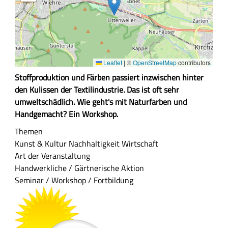
Leaflet
|
©
OpenStreetMap
contributors
Z
Stoffproduktion und Färben passiert inzwischen hinter
u
den Kulissen der Textilindustrie. Das ist oft sehr
s
umweltschädlich. Wie geht's mit Naturfarben und
a
Handgemacht? Ein Workshop.
m
Themen
m
Kunst & Kultur
Nachhaltigkeit
Wirtschaft
e
Art der Veranstaltung
n
Handwerkliche / Gärtnerische Aktion
f
Seminar / Workshop / Fortbildung
a
s
s
u