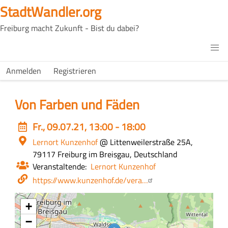
Direkt
StadtWandler.org
zum
Freiburg macht Zukunft - Bist du dabei?
Inhalt
H4C
Main
H4C
Anmelden
Registrieren
USER
menu
MENU
Von Farben und Fäden
Event
Fr., 09.07.21, 13:00 - 18:00
date
Ort
Lernort Kunzenhof
@ Littenweilerstraße 25A,
79117 Freiburg im Breisgau, Deutschland
Veranstaltende
Lernort Kunzenhof
Webseite
https://www.kunzenhof.de/vera…
+
−