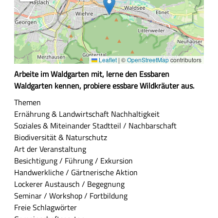
Leaflet
|
©
OpenStreetMap
contributors
Z
Arbeite im Waldgarten mit, lerne den Essbaren
u
Waldgarten kennen, probiere essbare Wildkräuter aus.
s
Themen
a
Ernährung & Landwirtschaft
Nachhaltigkeit
m
Soziales & Miteinander
Stadtteil / Nachbarschaft
m
Biodiversität & Naturschutz
e
Art der Veranstaltung
n
Besichtigung / Führung / Exkursion
f
Handwerkliche / Gärtnerische Aktion
a
Lockerer Austausch / Begegnung
s
Seminar / Workshop / Fortbildung
s
Freie Schlagwörter
u