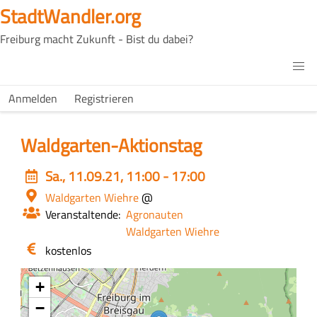
Direkt
StadtWandler.org
zum
Freiburg macht Zukunft - Bist du dabei?
Inhalt
H4C
Main
H4C
Anmelden
Registrieren
USER
menu
MENU
Waldgarten-Aktionstag
Event
Sa., 11.09.21, 11:00 - 17:00
date
Ort
Waldgarten Wiehre
@
Veranstaltende
Agronauten
Waldgarten Wiehre
Eintritt
kostenlos
/
Kosten
+
−