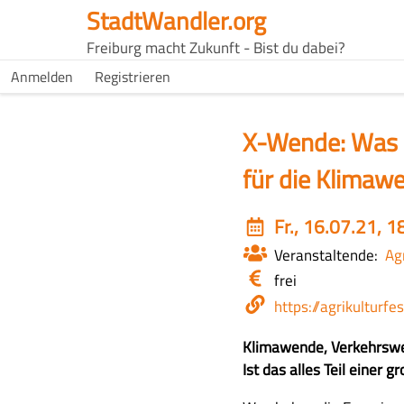
Direkt
StadtWandler.org
zum
H4C
Freiburg macht Zukunft - Bist du dabei?
Inhalt
Main
H4C
Anmelden
Registrieren
USER
menu
MENU
X-Wende: Was k
für die Klimaw
Event
Fr., 16.07.21, 1
date
Veranstaltende
Agr
Eintritt
frei
/
Webseite
https://agrikulturfe
Kosten
Z
Klimawende, Verkehrsw
u
Ist das alles Teil einer 
s