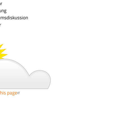
hr
tung
umsdiskussion
r
l
this page