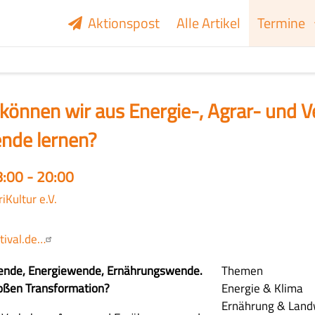
Aktionspost
Alle Artikel
Termine
önnen wir aus Energie-, Agrar- und 
ende lernen?
8:00 - 20:00
iKultur e.V.
stival.de…
ende, Energiewende, Ernährungswende.
Themen
großen Transformation?
Energie & Klima
Ernährung & Land