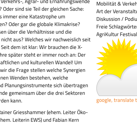
 Verkehrs-, Agrar- und Ernährungswende
Mobilität & Verke
der sind sie Teil der gleichen Sache:
Art der Veranstal
s immer eine Katastrophe um
Diskussion / Podi
en? Oder gar die globale Klimakrise?
Freie Schlagwörte
en über die Verhältnisse und die
AgriKultur Festiva
icht aus? Welches wir nachweislich seit
eit dem ist klar: Wir brauchen die X-
hre später steht er immer noch an: Der
aftlichen und kulturellen Wandel! Um
 wir die Frage stellen welche Synergien
enen Wenden bestehen, welche
nd Planungsinstrumente sich übertragen
nde gemeinsam über die drei Sektoren
google, translate 
rden kann.
ainer Griesshammer (ehem. Leiter Öko-
 (ehem. Leiterin EWS) und Fabian Kern