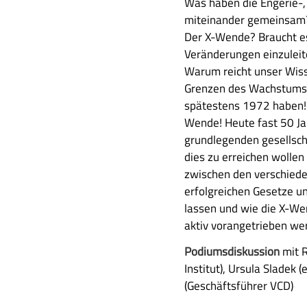
A
Was haben die Engerie-,
a
u
miteinander gemeinsam? O
m
s
Der X-Wende? Braucht e
m
f
Veränderungen einzuleit
e
ü
Warum reicht unser Wiss
n
h
Grenzen des Wachstums n
f
r
spätestens 1972 haben! S
a
l
Wende! Heute fast 50 Ja
s
i
grundlegenden gesellsch
s
c
dies zu erreichen wollen
u
h
zwischen den verschied
n
e
erfolgreichen Gesetze u
g
B
lassen und wie die X-We
e
aktiv vorangetrieben we
s
Podiumsdiskussion
mit R
c
Institut), Ursula Sladek
h
(Geschäftsführer VCD)
r