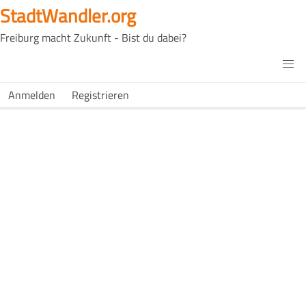
Direkt
StadtWandler.org
zum
Freiburg macht Zukunft - Bist du dabei?
Inhalt
H4C
Main
H4C
Anmelden
Registrieren
USER
menu
MENU