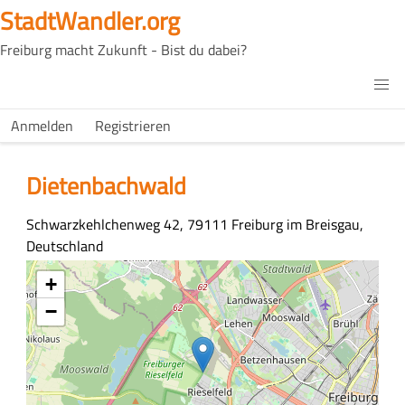
Direkt
StadtWandler.org
zum
Freiburg macht Zukunft - Bist du dabei?
Inhalt
H4C
Main
H4C
Anmelden
Registrieren
USER
menu
MENU
Dietenbachwald
Adresse
Schwarzkehlchenweg 42, 79111 Freiburg im Breisgau,
Deutschland
Koordinaten
+
−