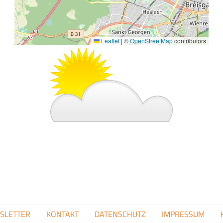
Leaflet
|
©
OpenStreetMap
contributors
Bild
FUSSZEILENMENÜ
SLETTER
KONTAKT
DATENSCHUTZ
IMPRESSUM