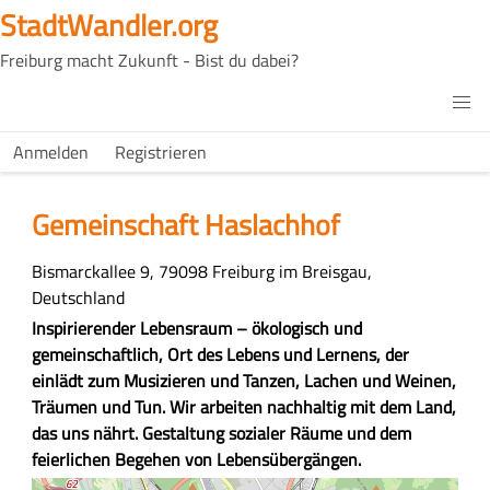
Direkt
StadtWandler.org
zum
Freiburg macht Zukunft - Bist du dabei?
Inhalt
H4C
Main
H4C
Anmelden
Registrieren
USER
menu
MENU
Gemeinschaft Haslachhof
Adresse
Bismarckallee 9, 79098 Freiburg im Breisgau,
Deutschland
Z
Inspirierender Lebensraum – ökologisch und
u
gemeinschaftlich, Ort des Lebens und Lernens, der
s
einlädt zum Musizieren und Tanzen, Lachen und Weinen,
a
Träumen und Tun. Wir arbeiten nachhaltig mit dem Land,
m
das uns nährt. Gestaltung sozialer Räume und dem
m
feierlichen Begehen von Lebensübergängen.
e