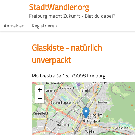
Direkt
StadtWandler.org
zum
H4C
Freiburg macht Zukunft - Bist du dabei?
Inhalt
Main
H4C
Anmelden
Registrieren
USER
menu
MENU
Glaskiste - natürlich
unverpackt
Adresse
Moltkestraße 15, 79098 Freiburg
Koordinaten
+
−