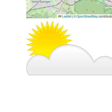
Leaflet
|
©
OpenStreetMap
contribut
Bild