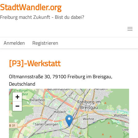
Direkt
StadtWandler.org
zum
Freiburg macht Zukunft - Bist du dabei?
Inhalt
H4C
Main
H4C
Anmelden
Registrieren
USER
menu
MENU
[P3]-Werkstatt
Adresse
Oltmannsstraße 30, 79100 Freiburg im Breisgau,
Deutschland
Koordinaten
+
−