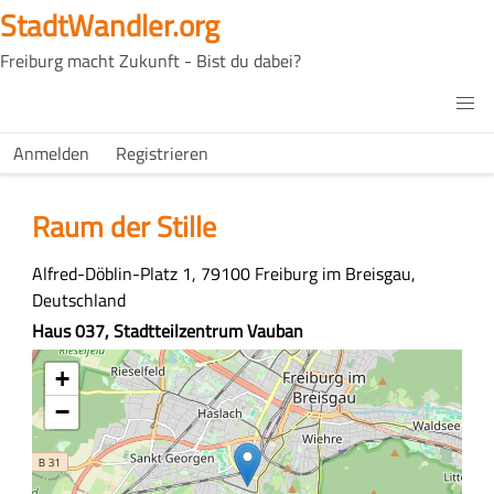
Direkt
StadtWandler.org
zum
Freiburg macht Zukunft - Bist du dabei?
Inhalt
H4C
Main
H4C
Anmelden
Registrieren
USER
menu
MENU
Raum der Stille
Adresse
Alfred-Döblin-Platz 1, 79100 Freiburg im Breisgau,
Deutschland
Z
Haus 037, Stadtteilzentrum Vauban
u
Koordinaten
+
s
a
−
m
m
e