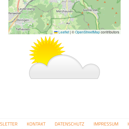
n
f
a
s
Leaflet
|
©
OpenStreetMap
contributors
s
Bild
u
n
g
FUSSZEILENMENÜ
SLETTER
KONTAKT
DATENSCHUTZ
IMPRESSUM