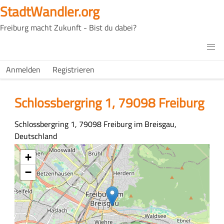
Direkt
StadtWandler.org
zum
Freiburg macht Zukunft - Bist du dabei?
Inhalt
H4C
Main
H4C
Anmelden
Registrieren
USER
menu
MENU
Schlossbergring 1, 79098 Freiburg
Adresse
Schlossbergring 1, 79098 Freiburg im Breisgau,
Deutschland
Koordinaten
+
−