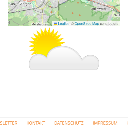
Leaflet
|
©
OpenStreetMap
contributors
Bild
FUSSZEILENMENÜ
SLETTER
KONTAKT
DATENSCHUTZ
IMPRESSUM