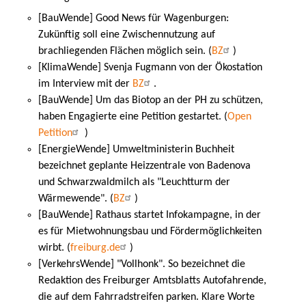
[BauWende] Good News für Wagenburgen:
Zukünftig soll eine Zwischennutzung auf
brachliegenden Flächen möglich sein. (
BZ
)
[KlimaWende] Svenja Fugmann von der Ökostation
im Interview mit der
BZ
.
[BauWende] Um das Biotop an der PH zu schützen,
haben Engagierte eine Petition gestartet. (
Open
Petition
)
[EnergieWende] Umweltministerin Buchheit
bezeichnet geplante Heizzentrale von Badenova
und Schwarzwaldmilch als "Leuchtturm der
Wärmewende". (
BZ
)
[BauWende] Rathaus startet Infokampagne, in der
es für Mietwohnungsbau und Fördermöglichkeiten
wirbt. (
freiburg.de
)
[VerkehrsWende] "Vollhonk". So bezeichnet die
Redaktion des Freiburger Amtsblatts Autofahrende,
die auf dem Fahrradstreifen parken. Klare Worte