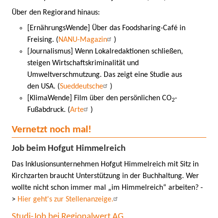
Über den Regiorand hinaus:
[ErnährungsWende] Über das Foodsharing-Café in
Freising. (
NANU-Magazin
)
[Journalismus] Wenn Lokalredaktionen schließen,
steigen Wirtschaftskriminalität und
Umweltverschmutzung. Das zeigt eine Studie aus
den USA. (
Sueddeutsche
)
[KlimaWende] Film über den persönlichen CO
-
2
Fußabdruck. (
Arte
)
Vernetzt noch mal!
Job beim Hofgut Himmelreich
Das Inklusionsunternehmen Hofgut Himmelreich mit Sitz in
Kirchzarten braucht Unterstützung in der Buchhaltung. Wer
wollte nicht schon immer mal „im Himmelreich“ arbeiten? -
>
Hier geht's zur Stellenanzeige.
Studi-Job bei Regionalwert AG