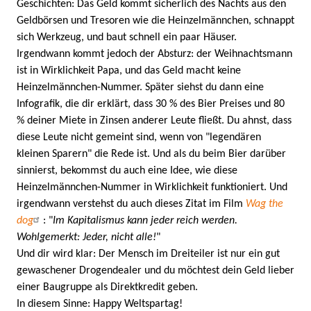
Geschichten: Das Geld kommt sicherlich des Nachts aus den
Geldbörsen und Tresoren wie die Heinzelmännchen, schnappt
sich Werkzeug, und baut schnell ein paar Häuser.
Irgendwann kommt jedoch der Absturz: der Weihnachtsmann
ist in Wirklichkeit Papa, und das Geld macht keine
Heinzelmännchen-Nummer. Später siehst du dann eine
Infografik, die dir erklärt, dass 30 % des Bier Preises und 80
% deiner Miete in Zinsen anderer Leute fließt. Du ahnst, dass
diese Leute nicht gemeint sind, wenn von "legendären
kleinen Sparern" die Rede ist. Und als du beim Bier darüber
sinnierst, bekommst du auch eine Idee, wie diese
Heinzelmännchen-Nummer in Wirklichkeit funktioniert. Und
irgendwann verstehst du auch dieses Zitat im Film
Wag the
dog
: "
Im Kapitalismus kann jeder reich werden.
Wohlgemerkt: Jeder, nicht alle!
"
Und dir wird klar: Der Mensch im Dreiteiler ist nur ein gut
gewaschener Drogendealer und du möchtest dein Geld lieber
einer Baugruppe als Direktkredit geben.
In diesem Sinne: Happy Weltspartag!