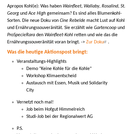
Apropos Kohl(e): Was haben
Wainfleet
,
Wallaby
,
Rosalind
,
St.
Georg
und
Ace High
gemeinsam? Es sind alles Blumenkohl-
Sorten. Die neue Doku von
Cine Rebelde
macht Lust auf Kohl
und Ernährungssouveränität. Sie erzählt wie
Gartencoop
und
ProSpecieRara
den
Wainfleet-Kohl
retten und wie das die
Ernährungssouveränität voran bringt. ->
Zur Doku
.
Was die heutige Aktionspost bringt:
Veranstaltungs-Highlights
Demo "Keine Kohle für die Kohle"
Workshop Klimaentscheid
Austausch mit Essen, Musik und Solidarity
City
Vernetzt noch mal!
Job beim Hofgut Himmelreich
Studi-Job bei der Regionalwert AG
P.S.