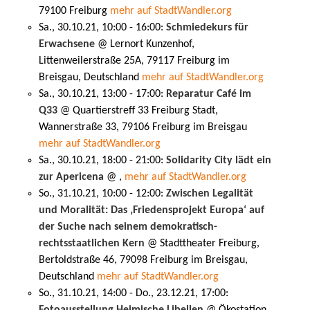
79100 Freiburg
mehr auf StadtWandler.org
Sa., 30.10.21, 10:00 - 16:00:
Schmiedekurs für
Erwachsene
@ Lernort Kunzenhof,
Littenweilerstraße 25A, 79117 Freiburg im
Breisgau, Deutschland
mehr auf StadtWandler.org
Sa., 30.10.21, 13:00 - 17:00:
Reparatur Café im
Q33
@ Quartierstreff 33 Freiburg Stadt,
Wannerstraße 33, 79106 Freiburg im Breisgau
mehr auf StadtWandler.org
Sa., 30.10.21, 18:00 - 21:00:
Solidarity City lädt ein
zur Apericena
@ ,
mehr auf StadtWandler.org
So., 31.10.21, 10:00 - 12:00:
Zwischen Legalität
und Moralität: Das ‚Friedensprojekt Europa‘ auf
der Suche nach seinem demokratisch-
rechtsstaatlichen Kern
@ Stadttheater Freiburg,
Bertoldstraße 46, 79098 Freiburg im Breisgau,
Deutschland
mehr auf StadtWandler.org
So., 31.10.21, 14:00 - Do., 23.12.21, 17:00:
Fotoausstellung Heimische Libellen
@ Ökostation