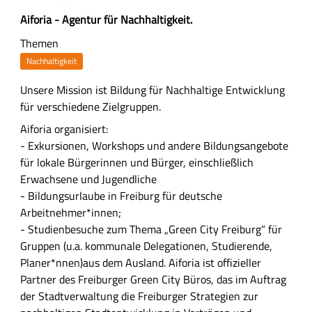
Adresse
Z
Aiforia - Agentur für Nachhaltigkeit.
u
Themen
s
Nachhaltigkeit
a
m
A
Unsere Mission ist Bildung für Nachhaltige Entwicklung
m
u
für verschiedene Zielgruppen.
e
s
Aiforia organisiert:
n
f
- Exkursionen, Workshops und andere Bildungsangebote
f
ü
für lokale Bürgerinnen und Bürger, einschließlich
a
h
Erwachsene und Jugendliche
s
r
- Bildungsurlaube in Freiburg für deutsche
s
l
Arbeitnehmer*innen;
u
i
- Studienbesuche zum Thema „Green City Freiburg“ für
n
c
Gruppen (u.a. kommunale Delegationen, Studierende,
g
h
Planer*nnen)aus dem Ausland. Aiforia ist offizieller
e
Partner des Freiburger Green City Büros, das im Auftrag
B
der Stadtverwaltung die Freiburger Strategien zur
e