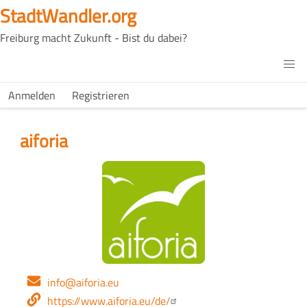
Direkt
StadtWandler.org
zum
Freiburg macht Zukunft - Bist du dabei?
Inhalt
H4C
Main
H4C
Anmelden
Registrieren
USER
menu
MENU
aiforia
Logo
E-
info@aiforia.eu
Mail-
Webseite
https://www.aiforia.eu/de/