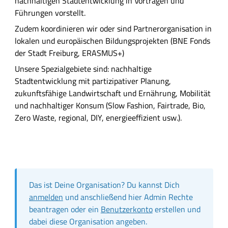
nachhaltigen Stadtentwicklung in Vorträgen und
s
Führungen vorstellt.
c
Zudem koordinieren wir oder sind Partnerorganisation in
h
lokalen und europäischen Bildungsprojekten (BNE Fonds
r
der Stadt Freiburg, ERASMUS+)
e
Unsere Spezialgebiete sind: nachhaltige
i
Stadtentwicklung mit partizipativer Planung,
b
zukunftsfähige Landwirtschaft und Ernährung, Mobilität
u
und nachhaltiger Konsum (Slow Fashion, Fairtrade, Bio,
n
Zero Waste, regional, DIY, energieeffizient usw.).
g
Das ist Deine Organisation? Du kannst Dich
anmelden
und anschließend hier Admin Rechte
beantragen oder ein
Benutzerkonto
erstellen und
dabei diese Organisation angeben.