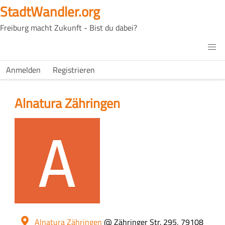
Direkt
StadtWandler.org
zum
Freiburg macht Zukunft - Bist du dabei?
Inhalt
H4C
Main
H4C
Anmelden
Registrieren
USER
menu
MENU
Alnatura Zähringen
Logo
Ort
Alnatura Zähringen
@ Zähringer Str. 295, 79108