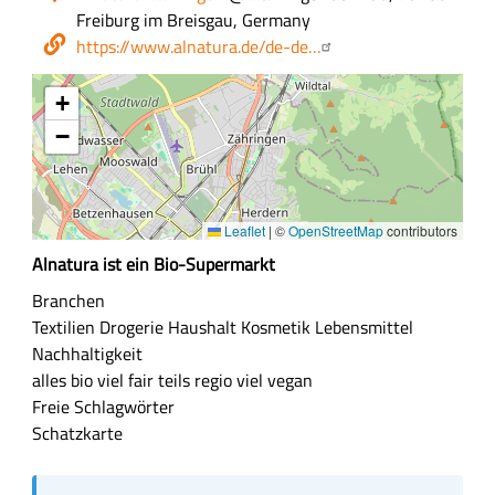
Freiburg im Breisgau, Germany
Webseite
https://www.alnatura.de/de-de…
+
−
Leaflet
|
©
OpenStreetMap
contributors
Z
Alnatura ist ein Bio-Supermarkt
u
Branchen
s
Textilien
Drogerie
Haushalt
Kosmetik
Lebensmittel
a
Nachhaltigkeit
m
alles bio
viel fair
teils regio
viel vegan
m
Freie Schlagwörter
e
Schatzkarte
n
f