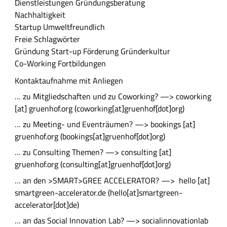
Dienstleistungen
Gründungsberatung
f
Nachhaltigkeit
a
Startup
Umweltfreundlich
s
Freie Schlagwörter
s
Gründung
Start-up
Förderung
Gründerkultur
u
Co-Working
Fortbildungen
n
g
A
Kontaktaufnahme mit Anliegen
u
… zu Mitgliedschaften und zu Coworking? —>
coworking
s
[at]
gruenhof.org
(coworking[at]gruenhof[dot]org)
f
… zu Meeting- und Eventräumen? —>
bookings
[at]
ü
gruenhof.org
(bookings[at]gruenhof[dot]org)
h
… zu Consulting Themen? —>
consulting
[at]
r
gruenhof.org
(consulting[at]gruenhof[dot]org)
l
i
… an den >SMART>GREE ACCELERATOR? —>
hello
[at]
c
smartgreen-accelerator.de
(
hello[at]smartgreen-
h
accelerator[dot]de
)
e
… an das Social Innovation Lab? —>
socialinnovationlab
B