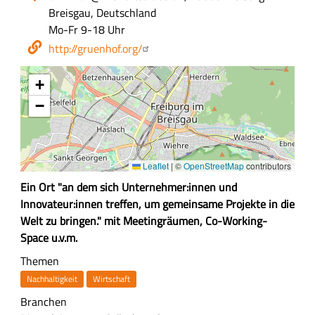
Breisgau, Deutschland
Öffnungszeiten
Mo-Fr 9-18 Uhr
Webseite
http://gruenhof.org/
+
−
Leaflet
|
©
OpenStreetMap
contributors
Z
Ein Ort "an dem sich Unternehmer:innen und
u
Innovateur:innen treffen, um gemeinsame Projekte in die
s
Welt zu bringen." mit Meetingräumen, Co-Working-
a
Space u.v.m.
m
Themen
m
Nachhaltigkeit
Wirtschaft
e
Branchen
n