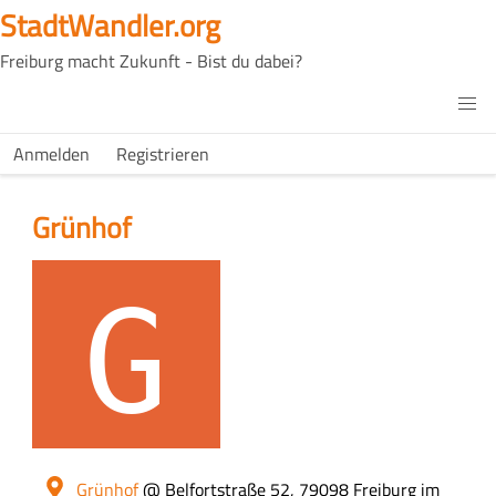
Direkt
StadtWandler.org
zum
Freiburg macht Zukunft - Bist du dabei?
Inhalt
H4C
Main
H4C
Anmelden
Registrieren
USER
menu
MENU
Grünhof
Logo
Ort
Grünhof
@ Belfortstraße 52, 79098 Freiburg im