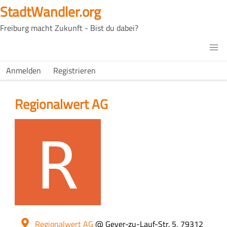
Direkt
StadtWandler.org
zum
Freiburg macht Zukunft - Bist du dabei?
Inhalt
H4C
Main
H4C
Anmelden
Registrieren
USER
menu
MENU
Regionalwert AG
Logo
Ort
Regionalwert AG
@ Geyer-zu-Lauf-Str. 5, 79312