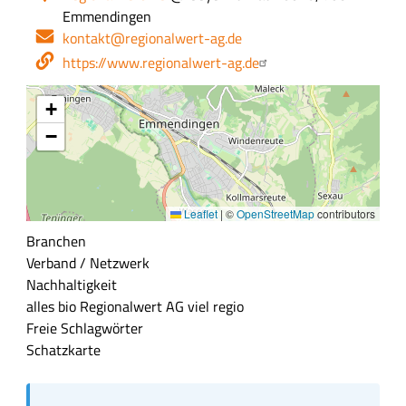
Emmendingen
E-
kontakt@regionalwert-ag.de
Mail-
Webseite
https://www.regionalwert-ag.de
Adresse
+
−
Leaflet
|
©
OpenStreetMap
contributors
Branchen
Verband / Netzwerk
Nachhaltigkeit
alles bio
Regionalwert AG
viel regio
Freie Schlagwörter
Schatzkarte