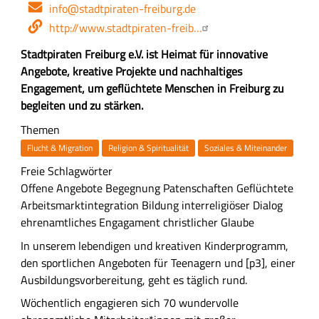
E-
info@stadtpiraten-freiburg.de
Mail-
Webseite
http://www.stadtpiraten-freib…
Adresse
Z
Stadtpiraten Freiburg e.V. ist Heimat für innovative
u
Angebote, kreative Projekte und nachhaltiges
s
Engagement, um geflüchtete Menschen in Freiburg zu
a
begleiten und zu stärken.
m
Themen
m
Flucht & Migration
Religion & Spiritualität
Soziales & Miteinander
e
Freie Schlagwörter
n
Offene Angebote
Begegnung
Patenschaften
Geflüchtete
f
Arbeitsmarktintegration
Bildung
interreligiöser Dialog
a
ehrenamtliches Engagament
christlicher Glaube
s
s
A
In unserem lebendigen und kreativen Kinderprogramm,
u
u
den sportlichen Angeboten für Teenagern und [p3], einer
n
s
Ausbildungsvorbereitung, geht es täglich rund.
g
f
Wöchentlich engagieren sich 70 wundervolle
ü