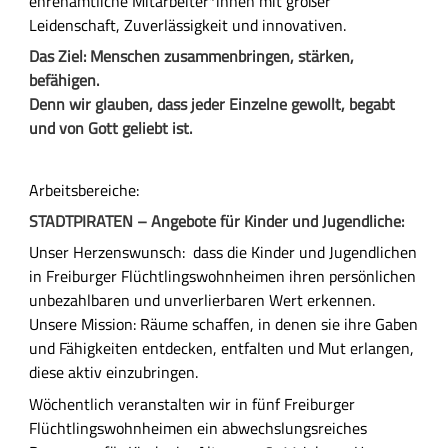
ehrenamtliche Mitarbeiter*innen mit großer
h
Leidenschaft, Zuverlässigkeit und innovativen.
r
Das Ziel:
Menschen zusammenbringen, stärken,
l
befähigen.
i
Denn wir glauben, dass jeder Einzelne gewollt, begabt
c
und von Gott geliebt ist.
h
e
B
Arbeitsbereiche:
e
STADTPIRATEN – Angebote für Kinder und Jugendliche:
s
Unser Herzenswunsch: dass die Kinder und Jugendlichen
c
in Freiburger Flüchtlingswohnheimen ihren persönlichen
h
unbezahlbaren und unverlierbaren Wert erkennen.
r
Unsere Mission: Räume schaffen, in denen sie ihre Gaben
e
und Fähigkeiten entdecken, entfalten und Mut erlangen,
i
diese aktiv einzubringen.
b
u
Wöchentlich veranstalten wir in fünf Freiburger
n
Flüchtlingswohnheimen ein abwechslungsreiches