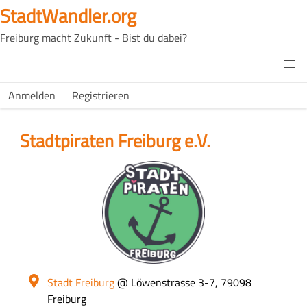
Direkt
StadtWandler.org
zum
Freiburg macht Zukunft - Bist du dabei?
Inhalt
H4C
Main
H4C
Anmelden
Registrieren
USER
menu
MENU
Stadtpiraten Freiburg e.V.
Logo
Ort
Stadt Freiburg
@ Löwenstrasse 3-7, 79098
Freiburg