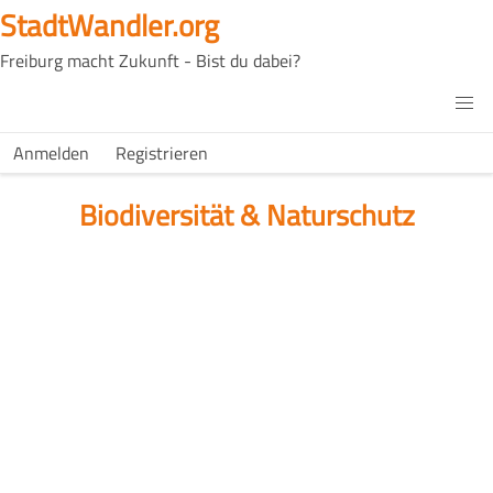
Direkt
StadtWandler.org
zum
Freiburg macht Zukunft - Bist du dabei?
Inhalt
H4C
Main
H4C
Anmelden
Registrieren
USER
menu
MENU
Biodiversität & Naturschutz