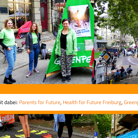
it dabei:
Parents for Future
,
Health for Future Freiburg
,
Green