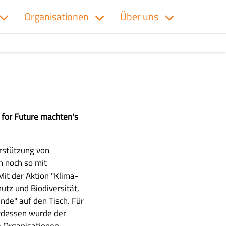
Organisationen
Über uns
s for Future machten's
rstützung von
n noch so mit
it der Aktion "Klima-
utz und Biodiversität,
nde" auf den Tisch. Für
ttdessen wurde der
e Organisationen