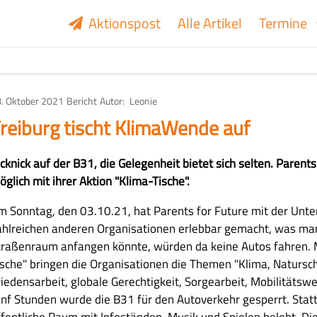
Aktionspost
Alle Artikel
Termine
. Oktober 2021
Art
Bericht
Autor
Leonie
des
Artikels
reiburg tischt KlimaWende auf
icknick auf der B31, die Gelegenheit bietet sich selten. Parent
glich mit ihrer Aktion "Klima-Tische".
m Sonntag, den 03.10.21, hat Parents for Future mit der Unte
ahlreichen anderen Organisationen erlebbar gemacht, was ma
traßenraum anfangen könnte, würden da keine Autos fahren. M
ische" bringen die Organisationen die Themen "Klima, Natursch
riedensarbeit, globale Gerechtigkeit, Sorgearbeit, Mobilitätswe
ünf Stunden wurde die B31 für den Autoverkehr gesperrt. Sta
ffentliche Raum mit Infoständen, Musik und Spielen belebt. Di