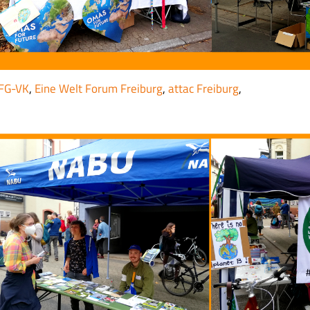
FG-VK
,
Eine Welt Forum Freiburg
,
attac Freiburg
,