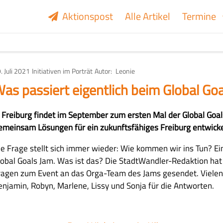
Aktionspost
Alle Artikel
Termine
. Juli 2021
Art
Initiativen im Porträt
Autor
Leonie
des
Artikels
as passiert eigentlich beim Global Go
n Freiburg findet im September zum ersten Mal der Global Goals
emeinsam Lösungen für ein zukunftsfähiges Freiburg entwicke
ie Frage stellt sich immer wieder: Wie kommen wir ins Tun? Ein 
lobal Goals Jam. Was ist das? Die StadtWandler-Redaktion hat
ragen zum Event an das Orga-Team des Jams gesendet. Vielen 
enjamin, Robyn, Marlene, Lissy und Sonja für die Antworten.