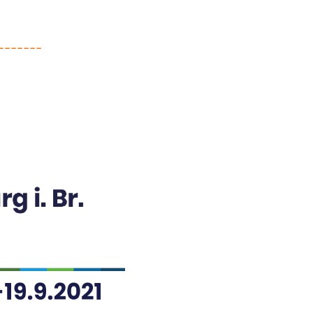
-------