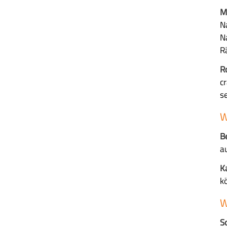
M
N
N
R
R
c
s
W
B
a
K
k
W
S