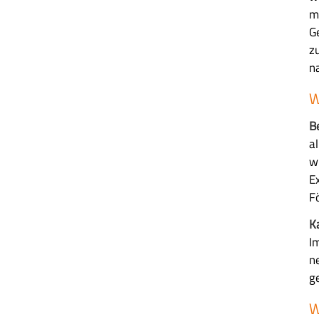
m
G
z
n
W
B
a
w
E
F
Ka
I
n
g
W