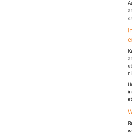
A
a
a
I
e
K
a
e
n
U
i
e
W
R
w