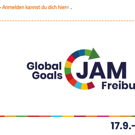
>
Anmelden kannst du dich hier
.
--------------------------------------------------