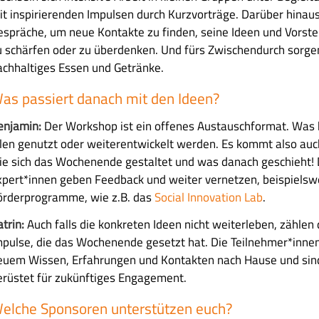
it inspirierenden Impulsen durch Kurzvorträge. Darüber hinaus
espräche, um neue Kontakte zu finden, seine Ideen und Vorst
u schärfen oder zu überdenken. Und fürs Zwischendurch sorgen 
achhaltiges Essen und Getränke.
as passiert danach mit den Ideen?
enjamin:
Der Workshop ist ein offenes Austauschformat. Was h
llen genutzt oder weiterentwickelt werden. Es kommt also auch
ie sich das Wochenende gestaltet und was danach geschieht!
xpert*innen geben Feedback und weiter vernetzen, beispielsw
örderprogramme, wie z.B. das
Social Innovation Lab
.
trin:
Auch falls die konkreten Ideen nicht weiterleben, zählen 
mpulse, die das Wochenende gesetzt hat. Die Teilnehmer*innen
euem Wissen, Erfahrungen und Kontakten nach Hause und sin
erüstet für zukünftiges Engagement.
elche Sponsoren unterstützen euch?