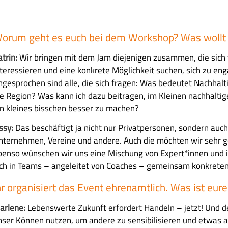
orum geht es euch bei dem Workshop? Was wollt i
atrin:
Wir bringen mit dem Jam diejenigen zusammen, die sich 
nteressieren und eine konkrete Möglichkeit suchen, sich zu eng
ngesprochen sind alle, die sich fragen: Was bedeutet Nachhalti
ie Region? Was kann ich dazu beitragen, im Kleinen nachhaltig
in kleines bisschen besser zu machen?
issy:
Das beschäftigt ja nicht nur Privatpersonen, sondern auc
nternehmen, Vereine und andere. Auch die möchten wir sehr g
benso wünschen wir uns eine Mischung von Expert*innen und in
ich in Teams – angeleitet von Coaches – gemeinsam konkret
hr organisiert das Event ehrenamtlich. Was ist eur
arlene:
Lebenswerte Zukunft erfordert Handeln – jetzt! Und
nser Können nutzen, um andere zu sensibilisieren und etwas 