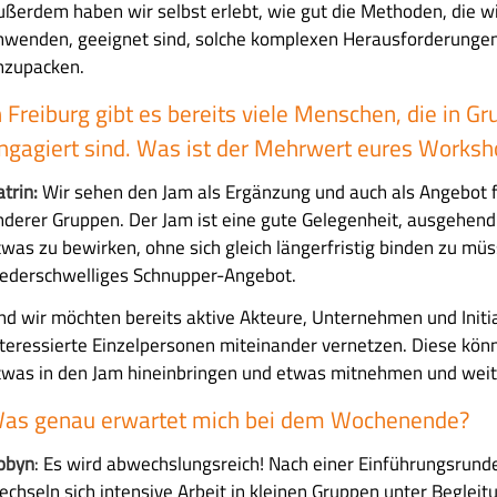
ußerdem haben wir selbst erlebt, wie gut die Methoden, die wi
nwenden, geeignet sind, solche komplexen Herausforderung
nzupacken.
n Freiburg gibt es bereits viele Menschen, die in G
ngagiert sind. Was ist der Mehrwert eures Works
atrin:
Wir sehen den Jam als Ergänzung und auch als Angebot f
nderer Gruppen. Der Jam ist eine gute Gelegenheit, ausgehe
twas zu bewirken, ohne sich gleich längerfristig binden zu müs
iederschwelliges Schnupper-Angebot.
nd wir möchten bereits aktive Akteure, Unternehmen und Initi
nteressierte Einzelpersonen miteinander vernetzen. Diese kö
twas in den Jam hineinbringen und etwas mitnehmen und weit
as genau erwartet mich bei dem Wochenende?
obyn
: Es wird abwechslungsreich! Nach einer Einführungsrund
echseln sich intensive Arbeit in kleinen Gruppen unter Begleit