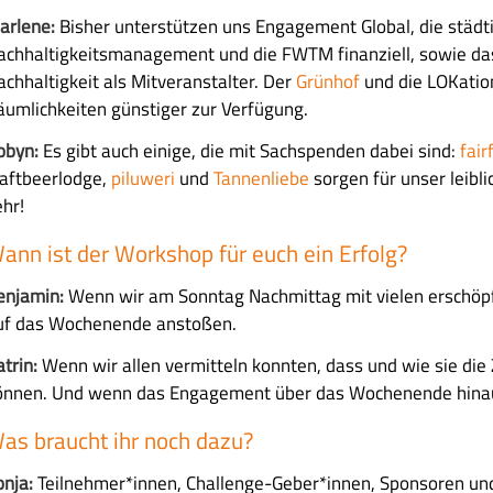
arlene:
Bisher unterstützen uns
Engagement Global, die städti
achhaltigkeitsmanagement und die FWTM finanziell, sowie da
achhaltigkeit als Mitveranstalter. Der
Grünhof
und die LOKation
äumlichkeiten günstiger zur Verfügung.
obyn:
Es gibt auch einige, die mit Sachspenden dabei sind:
fair
raftbeerlodge,
piluweri
und
Tannenliebe
sorgen für unser leibl
ehr!
ann ist der Workshop für euch ein Erfolg?
enjamin:
Wenn wir am Sonntag Nachmittag mit vielen erschöpf
uf das Wochenende anstoßen.
atrin:
Wenn wir allen vermitteln konnten, dass und wie sie die 
önnen. Und wenn das Engagement über das Wochenende hinau
as braucht ihr noch dazu?
onja:
Teilnehmer*innen, Challenge-Geber*innen, Sponsoren und