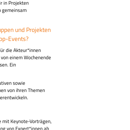
r in Projekten
en gemeinsam
ruppen und Projekten
hop-Events?
ür die Akteur*innen
nd von einem Wochenende
sen. Ein
ativen sowie
nnen von ihren Themen
erentwickeln.
e mit Keynote-Vorträgen,
ung von Expert*innen ab