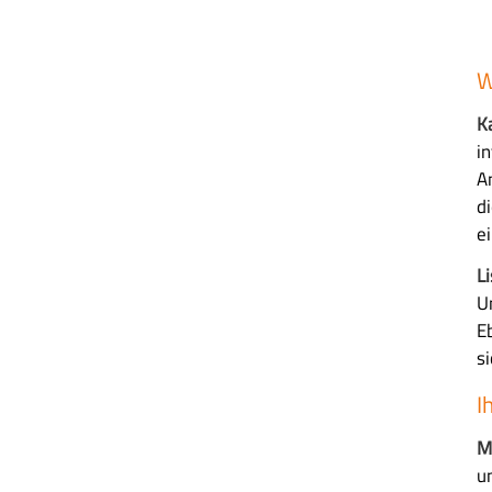
W
K
i
A
d
e
L
U
E
s
I
M
u