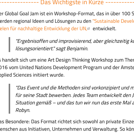
--------------- Das Wichtigste in Kürze ----------
er Global Goal Jam ist ein Workshop-Format, das in über 100 S
erden regional Ideen und Lösungen zu den
"Sustainable Devel
ielen für nachhaltige Entwicklung der UN,
entwickelt.
"Ergebnisoffen und improvisierend, aber gleichzeitig k
lösungsorientiert." sagt Benjamin.
s handelt sich um eine Art Design Thinking Workshop zum Them
016 vom United Nations Development Program und der Amste
plied Sciences initiiert wurde.
"Das Event und die Methoden sind vorkonzipiert und m
für seine Stadt bewerben. Jedes Team entwickelt den 
Situation gemäß – und das tun wir nun das erste Mal au
Robyn.
as Besondere: Das Format richtet sich sowohl an private Einze
enschen aus Initiativen, Unternehmen und Verwaltung. So kön