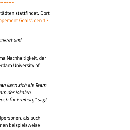
------
tädten stattfindet. Dort
opement Goals", den 17
onkret und
a Nachhaltigkeit, der
rdam University of
an kann sich als Team
Jam der lokalen
ch für Freiburg." sagt
lpersonen, als auch
nen beispielsweise