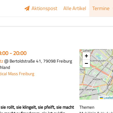
Aktionspost
Alle Artikel
Termine
8:00 - 20:00
+
tz
@ Bertoldstraße 41, 79098 Freiburg
−
chland
itical Mass Freiburg
Leaflet
ie rollt, sie klingelt, sie pfeift, sie macht
Themen