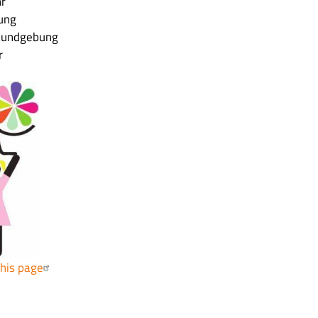
hr
tung
Kundgebung
r
this page