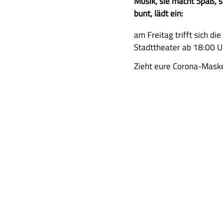
u
Musik, sie macht Spaß, s
s
bunt, lädt ein:
a
A
am Freitag trifft sich di
m
u
Stadttheater ab 18:00 U
m
s
e
Zieht eure Corona-Mask
f
n
ü
f
h
a
r
s
l
s
i
u
c
n
h
g
e
B
e
s
c