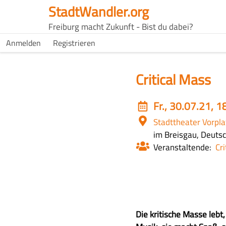
Direkt
StadtWandler.org
zum
H4C
Freiburg macht Zukunft - Bist du dabei?
Inhalt
Main
H4C
Anmelden
Registrieren
USER
menu
MENU
Critical Mass
Event
Fr., 30.07.21, 1
date
Ort
Stadttheater Vorpla
im Breisgau, Deuts
Veranstaltende
Cr
Z
Die kritische Masse lebt, s