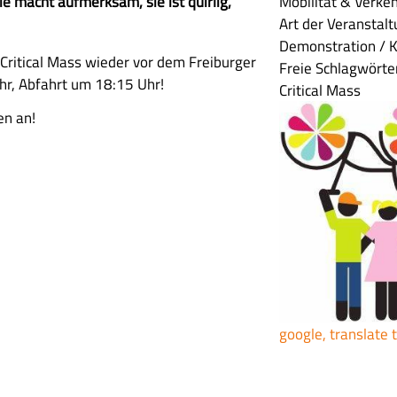
ie macht aufmerksam, sie ist quirlig,
Mobilität & Verke
Art der Veranstal
Demonstration / 
e Critical Mass wieder vor dem Freiburger
Freie Schlagwörte
hr, Abfahrt um 18:15 Uhr!
Critical Mass
en an!
google, translate 