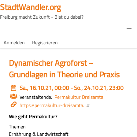
Direkt
StadtWandler.org
zum
Freiburg macht Zukunft - Bist du dabei?
Inhalt
H4C
Main
H4C
Anmelden
Registrieren
USER
menu
MENU
Dynamischer Agroforst ~
Grundlagen in Theorie und Praxis
Event
Sa., 16.10.21, 00:00 - So., 24.10.21, 23:00
date
Veranstaltende
Permakultur Dreisamtal
Webseite
https://permakultur-dreisamta…
Z
Wie geht Permakultur?
u
Themen
s
Ernährung & Landwirtschaft