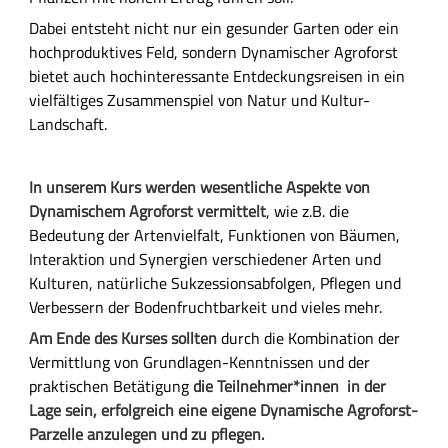
c
Dabei entsteht nicht nur ein gesunder Garten oder ein
h
hochproduktives Feld, sondern Dynamischer Agroforst
e
bietet auch hochinteressante Entdeckungsreisen in ein
B
vielfältiges Zusammenspiel von Natur und Kultur-
e
Landschaft.
s
c
h
In unserem Kurs werden wesentliche Aspekte von
r
Dynamischem Agroforst vermittelt
, wie z.B. die
e
Bedeutung der Artenvielfalt, Funktionen von Bäumen,
i
Interaktion und Synergien verschiedener Arten und
b
Kulturen, natürliche Sukzessionsabfolgen, Pflegen und
u
Verbessern der Bodenfruchtbarkeit und vieles mehr.
n
Am Ende des Kurses sollten
durch die Kombination der
g
Vermittlung von Grundlagen-Kenntnissen und der
praktischen Betätigung
die Teilnehmer*innen in der
Lage sein, erfolgreich eine eigene Dynamische Agroforst-
Parzelle anzulegen und zu pflegen.