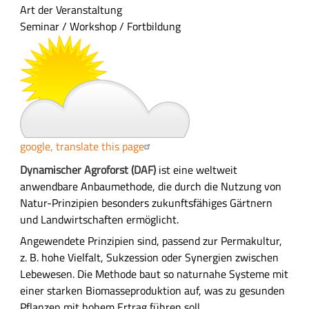
a
Art der Veranstaltung
m
Seminar / Workshop / Fortbildung
m
e
n
f
a
s
s
google, translate this page
u
n
A
Dynamischer Agroforst (DAF)
ist eine weltweit
g
u
anwendbare Anbaumethode, die durch die Nutzung von
s
Natur-Prinzipien besonders zukunftsfähiges Gärtnern
f
und Landwirtschaften ermöglicht.
ü
Angewendete Prinzipien sind, passend zur Permakultur,
h
z. B. hohe Vielfalt, Sukzession oder Synergien zwischen
r
Lebewesen. Die Methode baut so naturnahe Systeme mit
l
einer starken Biomasseproduktion auf, was zu gesunden
i
Pflanzen mit hohem Ertrag führen soll.