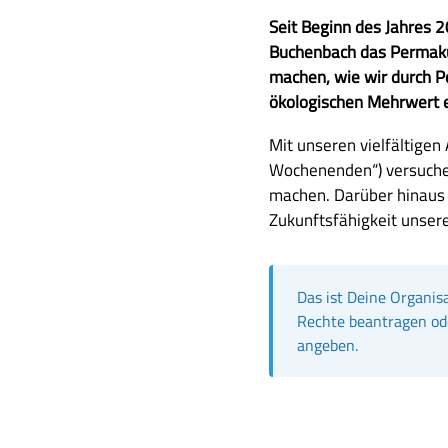
Z
Seit Beginn des Jahres 
u
Buchenbach das Permaku
s
machen, wie wir durch Pe
a
ökologischen Mehrwert e
m
A
Mit unseren vielfältige
m
u
Wochenenden“) versuchen 
e
s
machen. Darüber hinaus 
n
f
Zukunftsfähigkeit unsere
f
ü
a
h
s
r
Das ist Deine Organis
s
l
Rechte beantragen od
u
i
angeben.
n
c
g
h
e
B