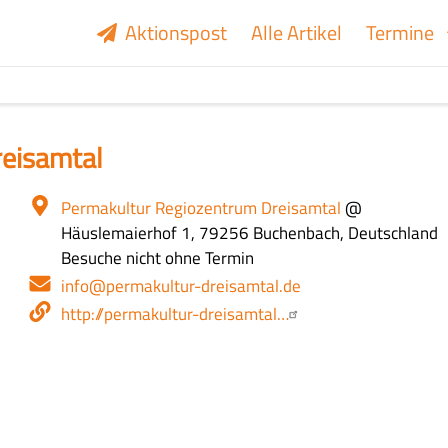
Aktionspost
Alle Artikel
Termine
reisamtal
Ort
Permakultur Regiozentrum Dreisamtal
@
Häuslemaierhof 1, 79256 Buchenbach, Deutschland
Öffnungszeiten
Besuche nicht ohne Termin
E-
info@permakultur-dreisamtal.de
Mail-
Webseite
http://permakultur-dreisamtal…
Adresse