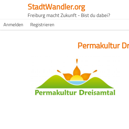
Direkt
StadtWandler.org
zum
H4C
Freiburg macht Zukunft - Bist du dabei?
Inhalt
Main
H4C
Anmelden
Registrieren
USER
menu
MENU
Permakultur D
Logo