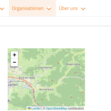
Organisationen
Über uns
+
−
Leaflet
|
©
OpenStreetMap
contributors