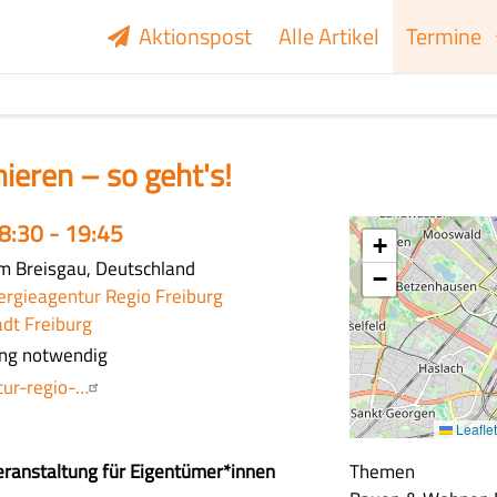
Aktionspost
Alle Artikel
Termine
ieren – so geht's!
18:30 - 19:45
+
m Breisgau, Deutschland
−
ergieagentur Regio Freiburg
adt Freiburg
ung notwendig
tur-regio-…
Leaflet
eranstaltung für Eigentümer*innen
Themen