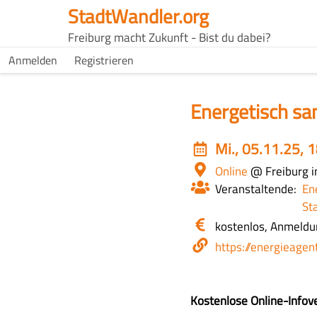
Direkt
StadtWandler.org
zum
H4C
Freiburg macht Zukunft - Bist du dabei?
Inhalt
Main
H4C
Anmelden
Registrieren
USER
menu
MENU
Energetisch san
Event
Mi., 05.11.25, 
date
Ort
Online
@ Freiburg i
Veranstaltende
En
St
Eintritt
kostenlos, Anmeld
/
Webseite
https://energieagen
Kosten
Z
Kostenlose Online-Infov