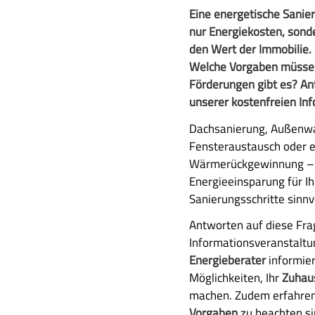
u
A
Eine energetische Sanie
s
u
nur Energiekosten, sond
a
s
den Wert der Immobilie.
m
f
Welche Vorgaben müssen
m
ü
Förderungen gibt es? Ant
e
h
unserer kostenfreien Inf
n
r
f
Dachsanierung, Außenw
l
a
Fensteraustausch oder e
i
s
Wärmerückgewinnung – 
c
s
Energieeinsparung für I
h
u
Sanierungsschritte sinn
e
n
B
Antworten auf diese Frag
g
e
Informationsveranstaltu
s
Energieberater
informier
c
Möglichkeiten, Ihr
Zuhaus
h
machen. Zudem erfahren
r
Vorgaben
zu beachten s