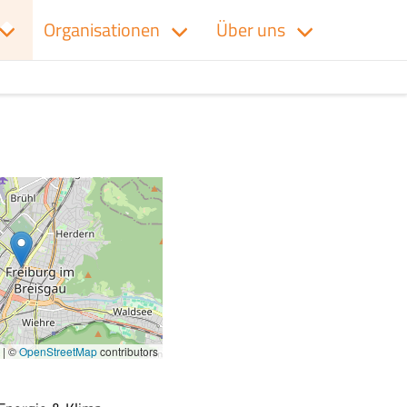
Organisationen
Über uns
|
©
OpenStreetMap
contributors