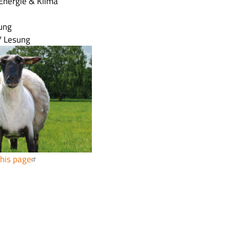
Energie & Klima
tung
/ Lesung
this page