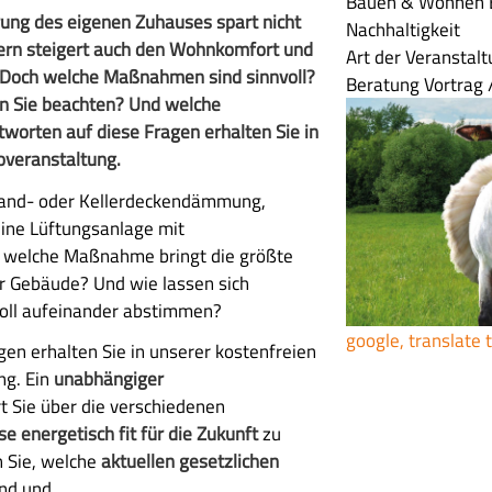
Bauen & Wohnen
rung des eigenen Zuhauses spart nicht
Nachhaltigkeit
ern steigert auch den Wohnkomfort und
Art der Veranstal
 Doch welche Maßnahmen sind sinnvoll?
Beratung
Vortrag 
 Sie beachten? Und welche
worten auf diese Fragen erhalten Sie in
overanstaltung.
and- oder Kellerdeckendämmung,
ine Lüftungsanlage mit
welche Maßnahme bringt die größte
hr Gebäude? Und wie lassen sich
voll aufeinander abstimmen?
google, translate 
en erhalten Sie in unserer kostenfreien
ng. Ein
unabhängiger
t Sie über die verschiedenen
e energetisch fit für die Zukunft
zu
 Sie, welche
aktuellen gesetzlichen
ind und