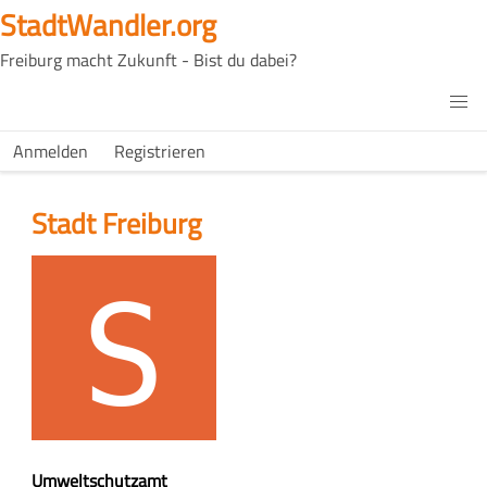
Direkt
StadtWandler.org
zum
Freiburg macht Zukunft - Bist du dabei?
Inhalt
H4C
Main
H4C
Anmelden
Registrieren
USER
menu
MENU
Stadt Freiburg
Logo
Z
Umweltschutzamt