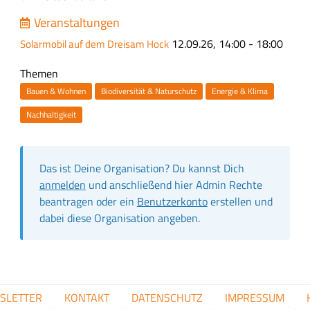
u
Veranstaltungen
s
Event
12.09.26, 14:00 - 18:00
Solarmobil auf dem Dreisam Hock
a
date
m
Themen
m
Bauen & Wohnen
Biodiversität & Naturschutz
Energie & Klima
e
n
Nachhaltigkeit
f
a
s
Das ist Deine Organisation? Du kannst Dich
s
anmelden
und anschließend hier Admin Rechte
u
beantragen oder ein
Benutzerkonto
erstellen und
n
dabei diese Organisation angeben.
g
FUSSZEILENMENÜ
SLETTER
KONTAKT
DATENSCHUTZ
IMPRESSUM