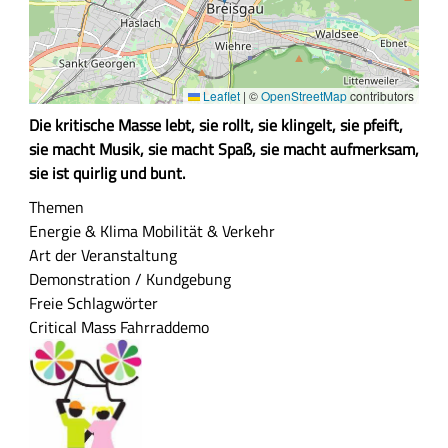
Leaflet
|
©
OpenStreetMap
contributors
Z
Die kritische Masse lebt, sie rollt, sie klingelt, sie pfeift,
u
sie macht Musik, sie macht Spaß, sie macht aufmerksam,
s
sie ist quirlig und bunt.
a
Themen
m
Energie & Klima
Mobilität & Verkehr
m
Art der Veranstaltung
e
Demonstration / Kundgebung
n
Freie Schlagwörter
f
Critical Mass
Fahrraddemo
a
s
s
u
n