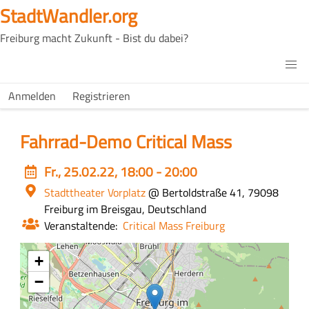
Direkt
StadtWandler.org
zum
Freiburg macht Zukunft - Bist du dabei?
Inhalt
H4C
Main
H4C
Anmelden
Registrieren
USER
menu
MENU
Fahrrad-Demo Critical Mass
Event
Fr., 25.02.22, 18:00 - 20:00
date
Ort
Stadttheater Vorplatz
@ Bertoldstraße 41, 79098
Freiburg im Breisgau, Deutschland
Veranstaltende
Critical Mass Freiburg
+
−