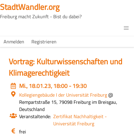
Direkt
StadtWandler.org
zum
Freiburg macht Zukunft - Bist du dabei?
Inhalt
H4C
Main
H4C
Anmelden
Registrieren
USER
menu
MENU
Vortrag: Kulturwissenschaften und
Klimagerechtigkeit
Event
Mi., 18.01.23, 18:00 - 19:30
date
Ort
Kollegiengebäude I der Universität Freiburg
@
Rempartstraße 15, 79098 Freiburg im Breisgau,
Deutschland
Veranstaltende
Zertifikat Nachhaltigkeit -
Universität Freiburg
Eintritt
frei