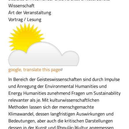
f
Wissenschaft
a
Art der Veranstaltung
s
Vortrag / Lesung
s
u
n
g
google, translate this page
A
In Bereich der Geisteswissenschaften sind durch Impulse
u
und Anregung der Environmental Humanities und
s
Energy Humanities zunehmend Fragen um Sustainability
f
relevanter als je. Mit kulturwissenschaftlichen
ü
Methoden lassen sich der menschgemachte
h
Klimawandel, dessen langfristigen Auswirkungen und
r
Bedeutungen, aber auch die kritischen Darstellungen
l
dessen in der Kunst und (Populär-)Kultur angemessen