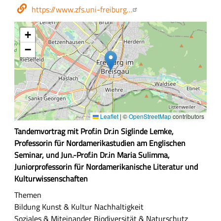
/
Webseite
https://www.zfs.uni-freiburg…
Kosten
+
−
Leaflet
|
©
OpenStreetMap
contributors
Z
Tandemvortrag mit Prof.in Dr.in Siglinde Lemke,
u
Professorin für Nordamerikastudien am Englischen
s
Seminar, und Jun.-Prof.in Dr.in Maria Sulimma,
a
Juniorprofessorin für Nordamerikanische Literatur und
m
Kulturwissenschaften
m
Themen
e
Bildung
Kunst & Kultur
Nachhaltigkeit
n
Soziales & Miteinander
Biodiversität & Naturschutz