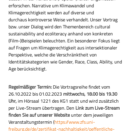
i
erforschen. Narrative um Klimawandel und
c
Klimagerechtigkeit werden auf diverse und
h
durchaus kontroverse Weise verhandelt. Unser Vortrag
e
bzw. unser Dialog wird den Themenbereich cultural
B
sustainability and ecoliteracy anhand von konkreten
e
(Film-)Beispielen beleuchten. Ein besonderer Fokus liegt
s
auf Fragen um Klimagerechtigkeit aus intersektionaler
c
Perspektive, welche die Verschränktheit von
h
Identitätskategorien wie Gender, Race, Class, Ability, und
r
Age berücksichtigt.
e
i
Regelmäßiger Termin:
Die Vortragsreihe findet vom
b
26.10.2022 bis 01.02.2023
mittwochs, 18.00 bis 19.30
u
Uhr,
im Hörsaal 1221 des KG1 statt und wird zusätzlich
n
per Live-Stream übertragen. Den
Link zum Live-Stream
g
finden Sie auf unserer Website
unter dem jeweiligen
Veranstaltungstermin (
https://www.zfs.uni-
freiburg.de/de/zertifikat-nachhaltigkeit/oeffentliche-