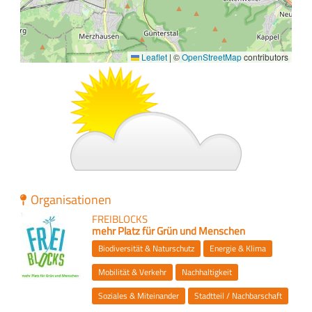
Leaflet
|
©
OpenStreetMap
contributors
Bild
Organisationen
FREIBLOCKS
Logo
Slogan
mehr Platz für Grün und Menschen
Themen
Biodiversität & Naturschutz
Energie & Klima
Mobilität & Verkehr
Nachhaltigkeit
Soziales & Miteinander
Stadtteil / Nachbarschaft