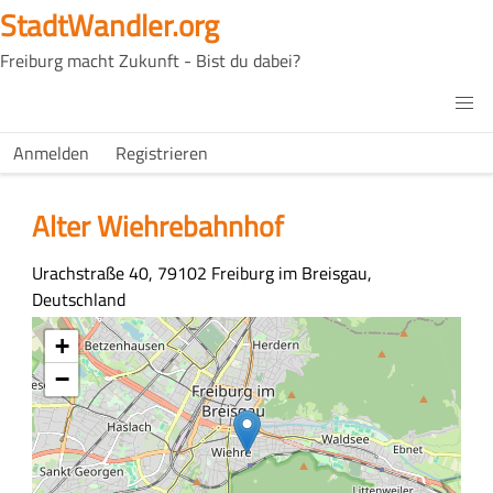
Direkt
StadtWandler.org
zum
Freiburg macht Zukunft - Bist du dabei?
Inhalt
H4C
Main
H4C
Anmelden
Registrieren
USER
menu
MENU
Alter Wiehrebahnhof
Adresse
Urachstraße 40, 79102 Freiburg im Breisgau,
Deutschland
Koordinaten
+
−