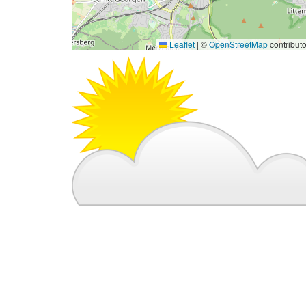
Leaflet
|
©
OpenStreetMap
contribut
Bild