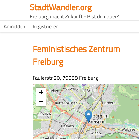
Direkt
StadtWandler.org
zum
H4C
Freiburg macht Zukunft - Bist du dabei?
Inhalt
Main
H4C
Anmelden
Registrieren
USER
menu
MENU
Feministisches Zentrum
Freiburg
Adresse
Faulerstr.20, 79098 Freiburg
Koordinaten
+
−