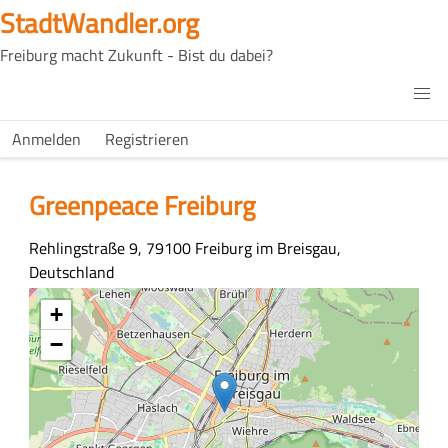
Direkt
StadtWandler.org
zum
Freiburg macht Zukunft - Bist du dabei?
Inhalt
H4C
Main
H4C
Anmelden
Registrieren
USER
menu
MENU
Greenpeace Freiburg
Adresse
Rehlingstraße 9, 79100 Freiburg im Breisgau,
Deutschland
Koordinaten
+
−