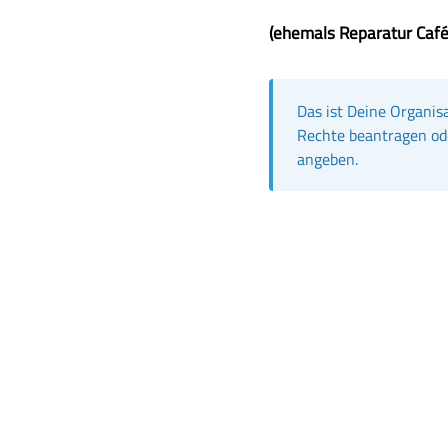
Z
(ehemals Reparatur Café
u
s
a
Das ist Deine Organis
m
Rechte beantragen od
m
angeben.
e
n
f
a
s
s
u
n
g