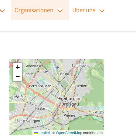
Organisationen
Über uns
+
−
Leaflet
|
©
OpenStreetMap
contributors