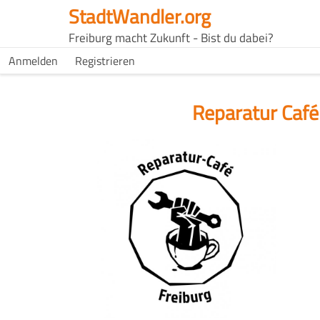
Direkt
StadtWandler.org
zum
H4C
Freiburg macht Zukunft - Bist du dabei?
Inhalt
Main
H4C
Anmelden
Registrieren
USER
menu
MENU
Reparatur Café
Logo