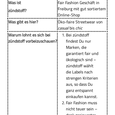
a
Was ist
Fair Fashion Geschäft in
g
l
Freiburg mit gut sortiertem
zündstoff?
t
Online-Shop
s
Was gibt es hier?
Öko-faire Streetwear von
f
casual
bis
chic
e
Warum lohnt es sich bei
Bei
zündstoff
l
zündstoff vorbeizuschauen?
findest Du
nur
d
Marken, die
garantiert fair und
ökologisch
sind –
zündstoff
wählt
die Labels nach
strengen Kriterien
aus, so dass Du
ganz entspannt
einkaufen kannst.
Fair Fashion muss
nicht teuer sein
–
dank preiswerter