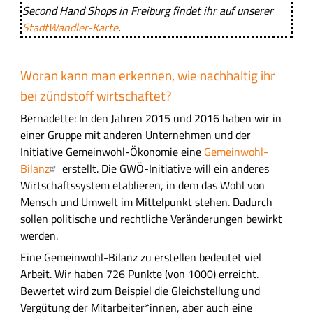
y
Second Hand Shops in Freiburg findet ihr auf unserer
c
StadtWandler-Karte
.
e
l
t
Woran kann man erkennen, wie nachhaltig ihr
e
bei zündstoff wirtschaftet?
n
R
Bernadette: In den Jahren 2015 und 2016 haben wir in
e
einer Gruppe mit anderen Unternehmen und der
i
Initiative Gemeinwohl-Ökonomie eine
Gemeinwohl-
f
Bilanz
erstellt. Die GWÖ-Initiative will ein anderes
e
Wirtschaftssystem etablieren, in dem das Wohl von
n
Mensch und Umwelt im Mittelpunkt stehen. Dadurch
sollen politische und rechtliche Veränderungen bewirkt
werden.
Eine Gemeinwohl-Bilanz zu erstellen bedeutet viel
Arbeit. Wir haben 726 Punkte (von 1000) erreicht.
Bewertet wird zum Beispiel die Gleichstellung und
Vergütung der Mitarbeiter*innen, aber auch eine