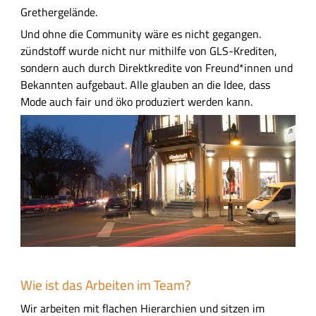
Grethergelände.
Und ohne die Community wäre es nicht gegangen.
zündstoff wurde nicht nur mithilfe von GLS-Krediten,
sondern auch durch Direktkredite von Freund*innen und
Bekannten aufgebaut. Alle glauben an die Idee, dass
Mode auch fair und öko produziert werden kann.
B
i
l
d
D
a
Wie ist das Arbeiten im Team?
s
L
Wir arbeiten mit flachen Hierarchien und sitzen im