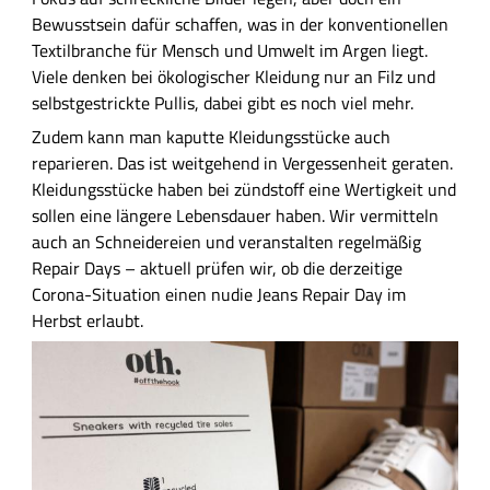
f
Bewusstsein dafür schaffen, was in der konventionellen
i
Textilbranche für Mensch und Umwelt im Argen liegt.
n
Viele denken bei ökologischer Kleidung nur an Filz und
F
selbstgestrickte Pullis, dabei gibt es noch viel mehr.
r
Zudem kann man kaputte Kleidungsstücke auch
e
reparieren. Das ist weitgehend in Vergessenheit geraten.
i
Kleidungsstücke haben bei zündstoff eine Wertigkeit und
b
sollen eine längere Lebensdauer haben. Wir vermitteln
u
auch an Schneidereien und veranstalten regelmäßig
r
Repair Days – aktuell prüfen wir, ob die derzeitige
g
Corona-Situation einen nudie Jeans Repair Day im
Herbst erlaubt.
B
i
l
d