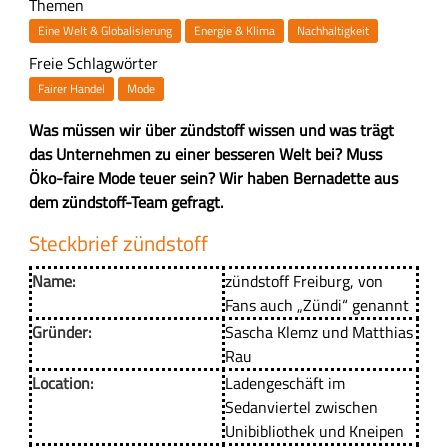
Themen
Eine Welt & Globalisierung
Energie & Klima
Nachhaltigkeit
Freie Schlagwörter
Fairer Handel
Mode
Z
Was müssen wir über zündstoff wissen und was trägt
u
das Unternehmen zu einer besseren Welt bei? Muss
s
Öko-faire Mode teuer sein? Wir haben Bernadette aus
a
dem zündstoff-Team gefragt.
m
H
Steckbrief zündstoff
m
a
e
Name:
zündstoff Freiburg, von
u
n
Fans auch „Zündi“ genannt
p
f
t
Gründer:
Sascha Klemz und Matthias
a
-
Rau
s
I
Location:
Ladengeschäft im
s
n
Sedanviertel zwischen
u
h
Unibibliothek und Kneipen
n