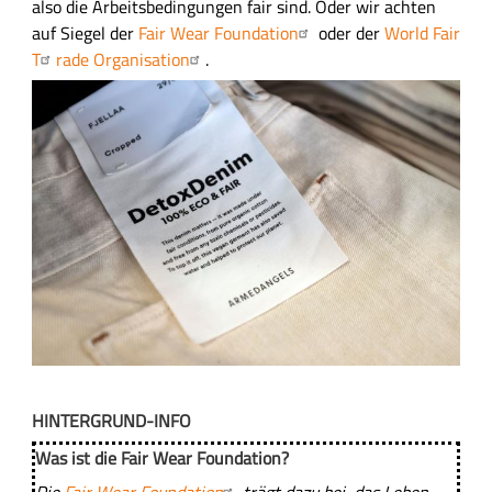
also die Arbeitsbedingungen fair sind. Oder wir achten
auf Siegel der
Fair Wear Foundation
oder der
World Fair
T
rade Organisation
.
B
i
l
d
L
a
HINTERGRUND-INFO
b
l
Was ist die Fair Wear Foundation?
e