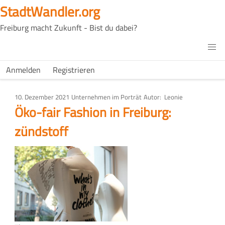
Direkt
StadtWandler.org
zum
Freiburg macht Zukunft - Bist du dabei?
Inhalt
H4C
Main
H4C
Anmelden
Registrieren
USER
menu
MENU
10. Dezember 2021
Art
Unternehmen im Porträt
Autor
Leonie
des
Öko-fair Fashion in Freiburg:
Artikels
zündstoff
Bild