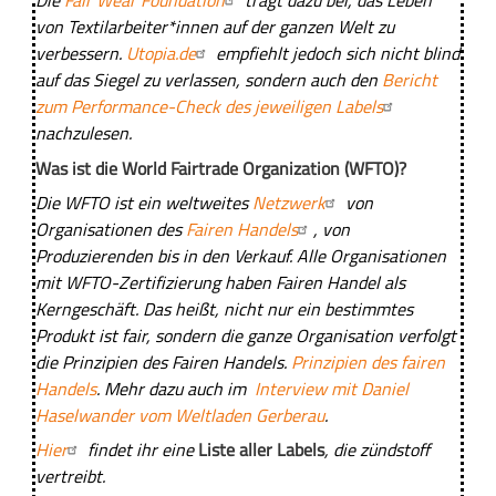
Die
Fair Wear Foundation
trägt dazu bei, das Leben
e
von Textilarbeiter*innen auf der ganzen Welt zu
c
verbessern.
Utopia.de
empfiehlt jedoch sich nicht blind
o
auf das Siegel zu verlassen, sondern auch den
Bericht
f
zum Performance-Check des jeweiligen Labels
a
nachzulesen.
i
Was ist die World Fairtrade Organization (WFTO)?
r
Die WFTO ist ein weltweites
Netzwerk
von
d
Organisationen des
Fairen Handels
, von
e
Produzierenden bis in den Verkauf. Alle Organisationen
n
mit WFTO-Zertifizierung haben Fairen Handel als
i
Kerngeschäft. Das heißt, nicht nur ein bestimmtes
m
Produkt ist fair, sondern die ganze Organisation verfolgt
die Prinzipien des Fairen Handels.
Prinzipien des fairen
Handels
. Mehr dazu auch im
Interview mit Daniel
Haselwander vom Weltladen Gerberau
.
Hier
findet ihr eine
Liste aller Labels
, die
zündstoff
vertreibt.