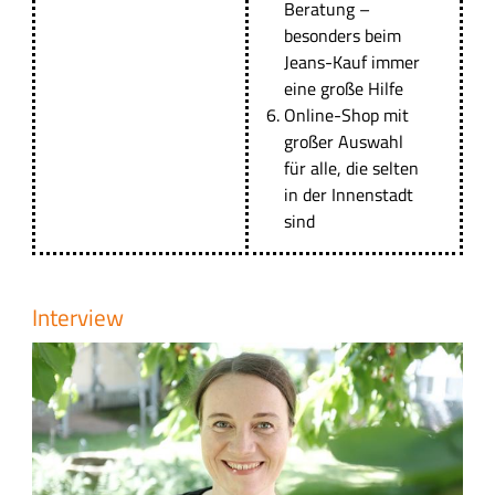
Beratung
–
besonders beim
Jeans-Kauf immer
eine große Hilfe
Online-Shop
mit
großer Auswahl
für alle, die selten
in der Innenstadt
sind
Interview
B
i
l
d