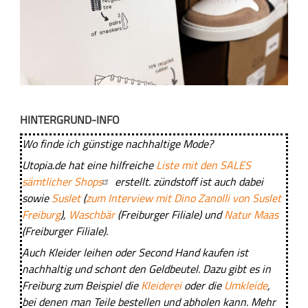
S
n
HINTERGRUND-INFO
e
a
Wo finde ich günstige nachhaltige Mode?
k
Utopia.de hat eine hilfreiche
Liste mit den SALES
e
sämtlicher Shops
erstellt.
zündstoff
ist auch dabei
r
sowie
Suslet
(
zum Interview mit Dino Zanolli von Suslet
a
Freiburg
),
Waschbär
(Freiburger Filiale) und
Natur Maas
u
(Freiburger Filiale).
s
Auch Kleider leihen oder Second Hand kaufen ist
r
nachhaltig und schont den Geldbeutel. Dazu gibt es in
e
Freiburg zum Beispiel die
Kleiderei
oder die
Umkleide
,
c
bei denen man Teile bestellen und abholen kann. Mehr