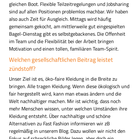
a
gleichen Boot. Flexible Teilzeitregelungen und Jobsharing
d
sind auf allen Positionen problemlos machbar. Wir haben
e
also auch Zeit für Ausgleich. Mittags wird häufig
n
gemeinsam gekocht, am mittlerweile gut eingespielten
g
Bagel-Dienstag gibt es selbstgebackenes. Die Offenheit
e
im Team und die Flexibilität bei der Arbeit bringen
s
Motivation und einen tollen, familiären Team-Spirit.
c
Welchen gesellschaftlichen Beitrag leistet
h
zündstoff?
ä
f
Unser Ziel ist es, öko-faire Kleidung in die Breite zu
t
bringen. Alle tragen Kleidung. Wenn diese ökologisch und
z
fair hergestellt wird, kann man etwas ändern und die
ü
Welt nachhaltiger machen.
Mir ist wichtig, dass noch
n
mehr Menschen wissen, unter welchen Umständen ihre
s
Kleidung entsteht.
Über nachhaltige und schöne
t
Alternativen zu Fast Fashion informieren wir zB
o
regelmäßig in unserem Blog. Dazu wollen wir nicht den
f
Fokus auf schreckliche Bilder legen, aber doch ein