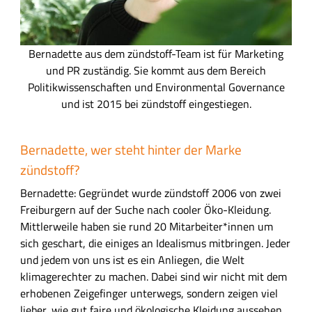
B
Bernadette aus dem zündstoff-Team ist für Marketing
e
und PR zuständig. Sie kommt aus dem Bereich
r
Politikwissenschaften und Environmental Governance
n
und ist 2015 bei zündstoff eingestiegen.
a
d
Bernadette, wer steht hinter der Marke
e
zündstoff?
t
t
Bernadette: Gegründet wurde zündstoff 2006 von zwei
e
Freiburgern auf der Suche nach cooler Öko-Kleidung.
a
Mittlerweile haben sie rund 20 Mitarbeiter*innen um
u
sich geschart, die einiges an Idealismus mitbringen. Jeder
s
und jedem von uns ist es ein Anliegen, die Welt
d
klimagerechter zu machen. Dabei sind wir nicht mit dem
e
erhobenen Zeigefinger unterwegs, sondern zeigen viel
m
lieber, wie gut faire und ökologische Kleidung aussehen