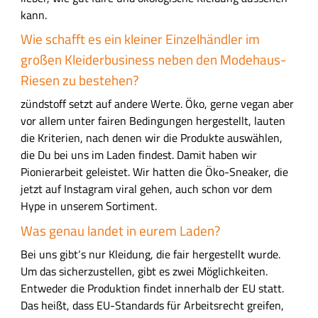
z
kann.
ü
Wie schafft es ein kleiner Einzelhändler im
n
großen Kleiderbusiness neben den Modehaus-
d
s
Riesen zu bestehen?
t
zündstoff setzt auf andere Werte. Öko, gerne vegan aber
o
vor allem unter fairen Bedingungen hergestellt, lauten
f
die Kriterien, nach denen wir die Produkte auswählen,
f
die Du bei uns im Laden findest. Damit haben wir
-
Pionierarbeit geleistet. Wir hatten die Öko-Sneaker, die
T
jetzt auf Instagram viral gehen, auch schon vor dem
e
Hype in unserem Sortiment.
a
Was genau landet in eurem Laden?
m
Bei uns gibt‘s nur Kleidung, die fair hergestellt wurde.
Um das sicherzustellen, gibt es zwei Möglichkeiten.
Entweder die Produktion findet innerhalb der EU statt.
Das heißt, dass EU-Standards für Arbeitsrecht greifen,