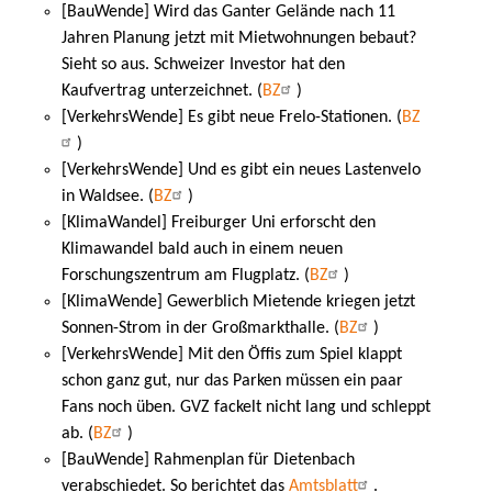
[BauWende] Wird das Ganter Gelände nach 11
Jahren Planung jetzt mit Mietwohnungen bebaut?
Sieht so aus. Schweizer Investor hat den
Kaufvertrag unterzeichnet. (
BZ
)
[VerkehrsWende] Es gibt neue Frelo-Stationen. (
BZ
)
[VerkehrsWende] Und es gibt ein neues Lastenvelo
in Waldsee. (
BZ
)
[KlimaWandel] Freiburger Uni erforscht den
Klimawandel bald auch in einem neuen
Forschungszentrum am Flugplatz. (
BZ
)
[KlimaWende] Gewerblich Mietende kriegen jetzt
Sonnen-Strom in der Großmarkthalle. (
BZ
)
[VerkehrsWende] Mit den Öffis zum Spiel klappt
schon ganz gut, nur das Parken müssen ein paar
Fans noch üben. GVZ fackelt nicht lang und schleppt
ab. (
BZ
)
[BauWende] Rahmenplan für Dietenbach
verabschiedet. So berichtet das
Amtsblatt
.