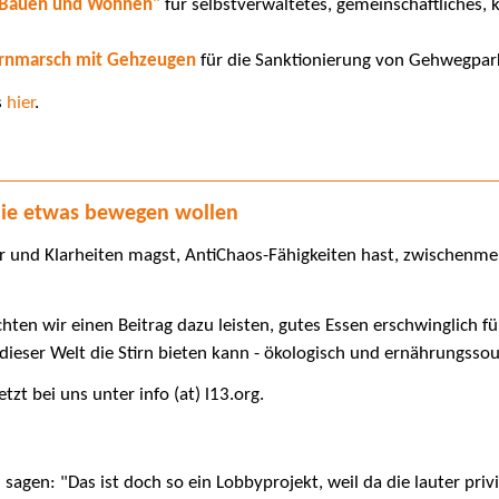
g Bauen und Wohnen"
für selbstverwaltetes, gemeinschaftliches, 
rnmarsch mit Gehzeugen
für die Sanktionierung von Gehwegpar
s
hier
.
die etwas bewegen wollen
ur und Klarheiten magst, AntiChaos-Fähigkeiten hast, zwischenm
hten wir einen Beitrag dazu leisten, gutes Essen erschwinglich fü
dieser Welt die Stirn bieten kann - ökologisch und ernährungsso
tzt bei uns unter info (at) l13.org.
sagen: "Das ist doch so ein Lobbyprojekt, weil da die lauter priv