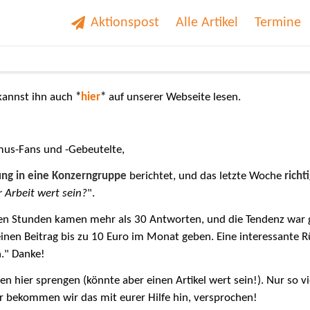
Aktionspost
Alle Artikel
Termine
 kannst ihn auch
*
hier
*
auf unserer Webseite lesen.
mus-Fans und -Gebeutelte,
ung in eine Konzerngruppe
berichtet, und das letzte Woche
richt
 Arbeit wert sein?
".
n Stunden kamen mehr als 30 Antworten, und die Tendenz war 
inen Beitrag bis zu 10 Euro im Monat geben. Eine interessante Rü
h." Danke!
ier sprengen (könnte aber einen Artikel wert sein!). Nur so vie
r bekommen wir das mit eurer Hilfe hin, versprochen!