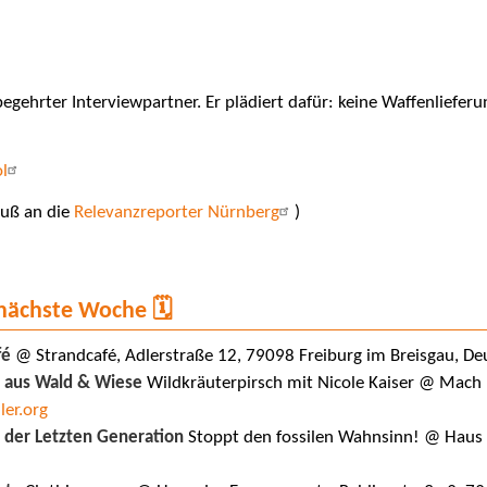
 begehrter Interviewpartner. Er plädiert dafür: keine Waffenliefer
ol
uß an die
Relevanzreporter Nürnberg
)
 nächste Woche 🗓️
fé
@ Strandcafé, Adlerstraße 12, 79098 Freiburg im Breisgau, D
 aus Wald & Wiese
Wildkräuterpirsch mit Nicole Kaiser @ Mach 
er.org
 der Letzten Generation
Stoppt den fossilen Wahnsinn! @ Haus 