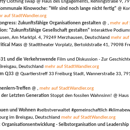
rty
Clothing swap @ Haus des Engagements, Rehlingstraße 9, 7
ommunale Kinowoche: "Wir sind noch lange nicht fertig"
@ Komm
r auf StadtWandler.org
ongress: Zukunftsfähige Organisationen gestalten
@ ,
mehr auf 
on: "Zukunftsfähige Gesellschaft gestalten"
Interaktive Podiums
ausen, Am Marktpl. 4, 79249 Merzhausen, Deutschland
mehr auf
itical Mass
@ Stadttheater Vorplatz, Bertoldstraße 41, 79098 Fr
31 und die Verkehrswende
Film und Diskussion - Zur Geschich
 Breisgau, Deutschland
mehr auf StadtWandler.org
 im Q33
@ Quartierstreff 33 Freiburg Stadt, Wannerstraße 33, 79
nenlern-Treffen
@ ,
mehr auf StadtWandler.org
 der Letzten Generation
Stoppt den fossilen Wahnsinn! @ Haus 
Bauen und Wohnen
#selbstverwaltet #gemeinschaftlich #klimabewu
iburg im Breisgau, Deutschland
mehr auf StadtWandler.org
 Organisationsentwicklung - Selbstorganisation und Leadership