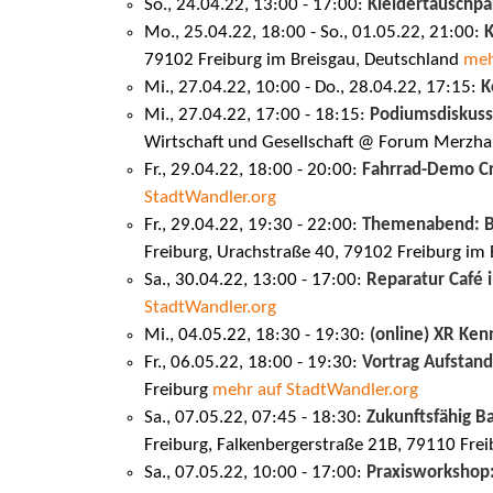
So., 24.04.22, 13:00 - 17:00:
Kleidertauschpa
Mo., 25.04.22, 18:00 - So., 01.05.22, 21:00:
K
79102 Freiburg im Breisgau, Deutschland
meh
Mi., 27.04.22, 10:00 - Do., 28.04.22, 17:15:
K
Mi., 27.04.22, 17:00 - 18:15:
Podiumsdiskussi
Wirtschaft und Gesellschaft @ Forum Merzh
Fr., 29.04.22, 18:00 - 20:00:
Fahrrad-Demo Cr
StadtWandler.org
Fr., 29.04.22, 19:30 - 22:00:
Themenabend: B
Freiburg, Urachstraße 40, 79102 Freiburg im
Sa., 30.04.22, 13:00 - 17:00:
Reparatur Café
StadtWandler.org
Mi., 04.05.22, 18:30 - 19:30:
(online) XR Ken
Fr., 06.05.22, 18:00 - 19:30:
Vortrag Aufstand
Freiburg
mehr auf StadtWandler.org
Sa., 07.05.22, 07:45 - 18:30:
Zukunftsfähig 
Freiburg, Falkenbergerstraße 21B, 79110 Fre
Sa., 07.05.22, 10:00 - 17:00:
Praxisworkshop: