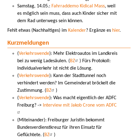
Samstag, 14.05.:
Fahrraddemo Kidical Mass
, weil
es möglich sein muss, dass auch Kinder sicher mit
dem Rad unterwegs sein können.
Fehlt etwas (Nachhaltiges) im
Kalender
? Ergänze es
hier
.
Kurzmeldungen
(
Verkehrswende
): Mehr Elektroautos im Landkreis
bei zu wenig Ladesäulen. (
BZ
) Fürs Protokoll:
Individualverkehr ist nicht die Lösung.
(
Verkehrswende
): Kann der Stadttunnel noch
verhindert werden? Im Gemeinderat bröckelt die
Zustimmung. (
BZ
)
(
Verkehrswende
): Was macht eigentlich der ADFC
Freiburg? ->
Interview mit Jakob Crone vom ADFC
(Miteinander): Freiburger Juristin bekommt
Bundesverdienstkreuz für ihren Einsatz für
Geflüchtete. (
BZ
)