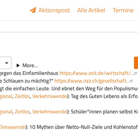
Aktionspost
Alle Artikel
Termine
More...
 gegen das Einfamilienhaus
https://www.zeit.de/wirtschaft/…
die Schlauen zu mächtig?"
https://www.nzz.ch/gesellschaft…
tigt die einfachen Leute. Und ebnet den Weg für den Populismu
gional
,
Zeitlos
,
Verkehrswende
): Tag des Guten Lebens als Erfo
gional
,
Zeitlos
,
Verkehrswende
): Schüler*innen planen selbst 
Klimawende
): 10 Mythen über Netto-Null-Ziele und Kohlensto