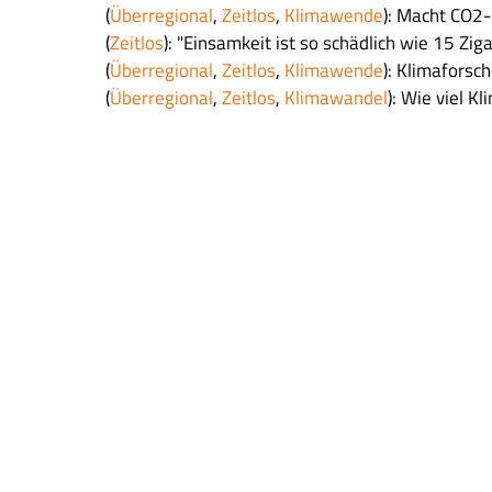
(
Überregional
,
Zeitlos
,
Klimawende
): Macht CO2
(
Zeitlos
): "Einsamkeit ist so schädlich wie 15 Zig
(
Überregional
,
Zeitlos
,
Klimawende
): Klimaforsc
(
Überregional
,
Zeitlos
,
Klimawandel
): Wie viel K