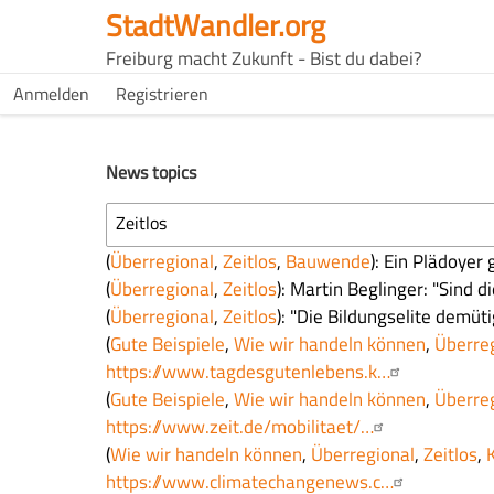
Direkt
StadtWandler.org
zum
H4C
Freiburg macht Zukunft - Bist du dabei?
Inhalt
Main
H4C
Anmelden
Registrieren
USER
menu
MENU
News topics
Zeitlos
(
Überregional
,
Zeitlos
,
Bauwende
): Ein Plädoyer
(
Überregional
,
Zeitlos
): Martin Beglinger: "Sind 
(
Überregional
,
Zeitlos
): "Die Bildungselite demü
(
Gute Beispiele
,
Wie wir handeln können
,
Überre
https://www.tagdesgutenlebens.k…
(
Gute Beispiele
,
Wie wir handeln können
,
Überre
https://www.zeit.de/mobilitaet/…
(
Wie wir handeln können
,
Überregional
,
Zeitlos
,
https://www.climatechangenews.c…