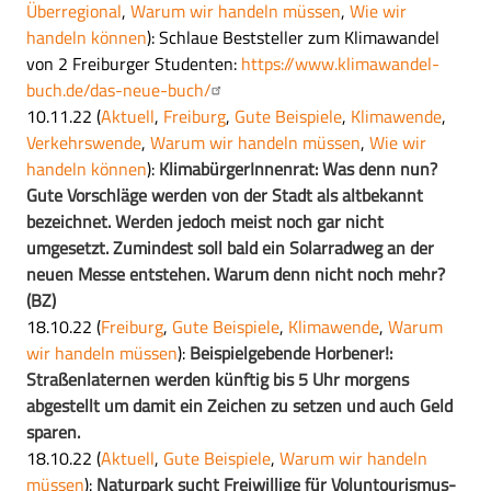
Überregional
,
Warum wir handeln müssen
,
Wie wir
handeln können
): Schlaue Beststeller zum Klimawandel
von 2 Freiburger Studenten:
https://www.klimawandel-
buch.de/das-neue-buch/
10.11.22
(
Aktuell
,
Freiburg
,
Gute Beispiele
,
Klimawende
,
Verkehrswende
,
Warum wir handeln müssen
,
Wie wir
handeln können
):
KlimabürgerInnenrat: Was denn nun?
Gute Vorschläge werden von der Stadt als altbekannt
bezeichnet. Werden jedoch meist noch gar nicht
umgesetzt. Zumindest soll bald ein Solarradweg an der
neuen Messe entstehen. Warum denn nicht noch mehr?
(BZ)
18.10.22
(
Freiburg
,
Gute Beispiele
,
Klimawende
,
Warum
wir handeln müssen
):
Beispielgebende Horbener!:
Straßenlaternen werden künftig bis 5 Uhr morgens
abgestellt um damit ein Zeichen zu setzen und auch Geld
sparen.
18.10.22
(
Aktuell
,
Gute Beispiele
,
Warum wir handeln
müssen
):
Naturpark sucht Freiwillige für Voluntourismus-