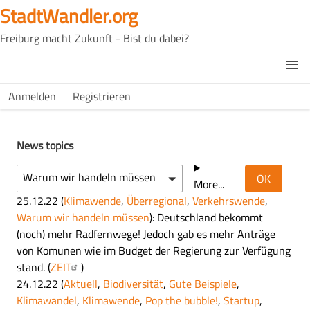
Direkt
StadtWandler.org
zum
Freiburg macht Zukunft - Bist du dabei?
Inhalt
H4C
Main
H4C
Anmelden
Registrieren
USER
menu
MENU
News topics
Warum wir handeln müssen
More...
25.12.22
(
Klimawende
,
Überregional
,
Verkehrswende
,
Warum wir handeln müssen
): Deutschland bekommt
(noch) mehr Radfernwege! Jedoch gab es mehr Anträge
von Komunen wie im Budget der Regierung zur Verfügung
stand. (
ZEIT
)
24.12.22
(
Aktuell
,
Biodiversität
,
Gute Beispiele
,
Klimawandel
,
Klimawende
,
Pop the bubble!
,
Startup
,