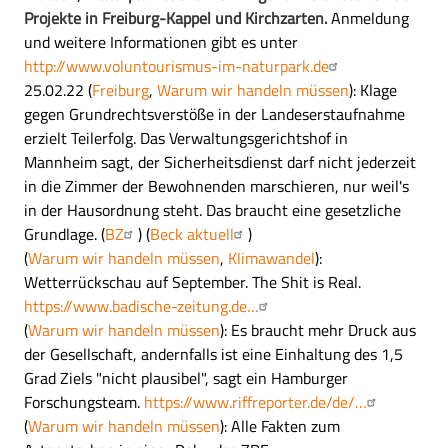
Projekte in Freiburg-Kappel und Kirchzarten.
Anmeldung
und weitere Informationen gibt es unter
http://www.voluntourismus-im-naturpark.de
25.02.22
(
Freiburg
,
Warum wir handeln müssen
): Klage
gegen Grundrechtsverstöße in der Landeserstaufnahme
erzielt Teilerfolg. Das Verwaltungsgerichtshof in
Mannheim sagt, der Sicherheitsdienst darf nicht jederzeit
in die Zimmer der Bewohnenden marschieren, nur weil's
in der Hausordnung steht. Das braucht eine gesetzliche
Grundlage. (
BZ
) (
Beck aktuell
)
(
Warum wir handeln müssen
,
Klimawandel
):
Wetterrückschau auf September. The Shit is Real.
https://www.badische-zeitung.de…
(
Warum wir handeln müssen
): Es braucht mehr Druck aus
der Gesellschaft, andernfalls ist eine Einhaltung des 1,5
Grad Ziels "nicht plausibel", sagt ein Hamburger
Forschungsteam.
https://www.riffreporter.de/de/…
(
Warum wir handeln müssen
): Alle Fakten zum