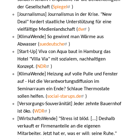
der Gesellschaft (
Spiegel
)
[Journalismus] Journalismus in der Krise. "New
Deal" fordert staatliche Unterstützung für eine
vielfältige Medienlandschaft (
dw
)
[KlimaWende] So gewinnt man Wärme aus
Abwasser (
suedeutsche
)
[Start-Up] Viva con Aqua baut in Hamburg das
Hotel "Villa Via" mit sozialem, nachhaltigen
Konzept. (
NDR
)
[KlimaWende] Heizung auf volle Pulle und Fenster
auf - Hat die Verantwortungsdiffusion im
Seminarraum ein Ende? Schlaue Thermostate
sollen helfen. (
social-starups.de
)
[Versorgungs-Souveränität] Jeder zehnte Bauernhof
ist öko. (
WDR
)
[WirtschaftsWende] "Stress ist blöd. [...] Deshalb
verkauft er Firmenanteile an die eigenen
Mitarbeiter. Jetzt hat er, was er will: seine Ruhe."