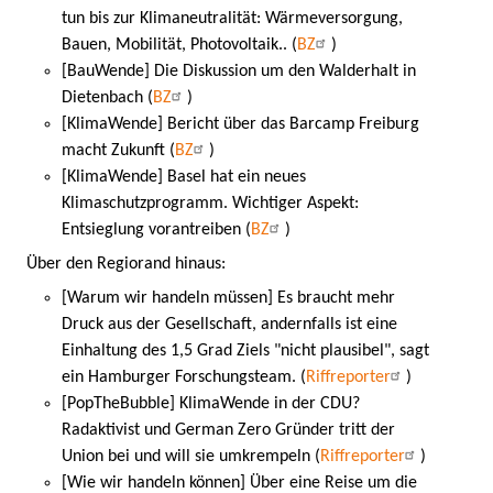
tun bis zur Klimaneutralität: Wärmeversorgung,
Bauen, Mobilität, Photovoltaik.. (
BZ
)
[BauWende] Die Diskussion um den Walderhalt in
Dietenbach (
BZ
)
[KlimaWende] Bericht über das Barcamp Freiburg
macht Zukunft (
BZ
)
[KlimaWende] Basel hat ein neues
Klimaschutzprogramm. Wichtiger Aspekt:
Entsieglung vorantreiben (
BZ
)
Über den Regiorand hinaus:
[Warum wir handeln müssen] Es braucht mehr
Druck aus der Gesellschaft, andernfalls ist eine
Einhaltung des 1,5 Grad Ziels "nicht plausibel", sagt
ein Hamburger Forschungsteam. (
Riffreporter
)
[PopTheBubble] KlimaWende in der CDU?
Radaktivist und German Zero Gründer tritt der
Union bei und will sie umkrempeln (
Riffreporter
)
[Wie wir handeln können] Über eine Reise um die