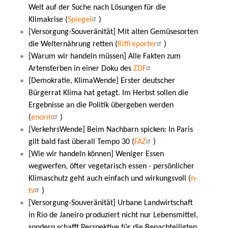
Welt auf der Suche nach Lösungen für die
Klimakrise (
Spiegel
)
[Versorgung-Souveränität] Mit alten Gemüsesorten
die Welternährung retten (
Riffreporter
)
[Warum wir handeln müssen] Alle Fakten zum
Artensterben in einer Doku des
ZDF
[Demokratie, KlimaWende] Erster deutscher
Bürgerrat Klima hat getagt. Im Herbst sollen die
Ergebnisse an die Politik übergeben werden
(
enorm
)
[VerkehrsWende] Beim Nachbarn spicken: In Paris
gilt bald fast überall Tempo 30 (
FAZ
)
[Wie wir handeln können] Weniger Essen
wegwerfen, öfter vegetarisch essen - persönlicher
Klimaschutz geht auch einfach und wirkungsvoll (
n-
tv
)
[Versorgung-Souveränität] Urbane Landwirtschaft
in Rio de Janeiro produziert nicht nur Lebensmittel,
sondern schafft Perspektive für die Benachteiligten