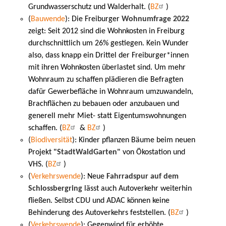
Grundwasserschutz und Walderhalt. (
BZ
)
(
Bauwende
): Die Freiburger
Wohnumfrage 2022
zeigt: Seit 2012 sind die Wohnkosten in Freiburg
durchschnittlich um 26% gestiegen. Kein Wunder
also, dass knapp ein Drittel der Freiburger*innen
mit ihren Wohnkosten überlastet sind. Um mehr
Wohnraum zu schaffen plädieren die Befragten
dafür Gewerbefläche in Wohnraum umzuwandeln,
Brachflächen zu bebauen oder anzubauen und
generell mehr Miet- statt Eigentumswohnungen
schaffen. (
BZ
&
BZ
)
(
Biodiversität
): Kinder pflanzen Bäume beim neuen
Projekt
"StadtWaldGarten"
von Ökostation und
VHS. (
BZ
)
(
Verkehrswende
): Neue
Fahrradspur auf dem
Schlossbergring
lässt auch Autoverkehr weiterhin
fließen. Selbst CDU und ADAC können keine
Behinderung des Autoverkehrs feststellen. (
BZ
)
(
Verkehrswende
): Gegenwind für erhöhte