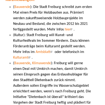
(
Bauwende
): Die Stadt Freiburg schreibt zum ersten
Mal einen
Preis für Holzbauten
aus. Prämiert
werden zukunftsweisende Holzbauprojekte im
Neubau und Bestand, die zwischen 2012 bis 2021
fertiggestellt wurden. Mehr Infos
hier
.
(Kultur): Stadt Freiburg will
Kunst- und
Kulturfestivals im Sommer fördern.
Dazu können
Förderanträge beim Kulturamt gestellt werden.
Mehr Infos im
Amtsblatt
oder telefonisch im
Kulturamt
.
(
Bauwende
,
Klimawende
): Freiburg will gerne
einen Deal mit Umkirch machen, damit Umkirch
seinen E
inspruch gegen das Erdaushublager für
den Stadtteil Dietenbach
zurück nimmt.
Außerdem sollen Eingriffe ins Wasserschutzgebiet
erleichtert werden, wenn's nach Freiburg geht. Die
Initiative "Dietenbach ist überall" kritisiert das
Vorgehen der Stadt Freiburg heftig und plädiert für