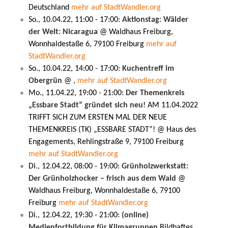
Deutschland
mehr auf StadtWandler.org
So., 10.04.22, 11:00 - 17:00:
Aktionstag: Wälder
der Welt: Nicaragua
@ Waldhaus Freiburg,
Wonnhaldestaße 6, 79100 Freiburg
mehr auf
StadtWandler.org
So., 10.04.22, 14:00 - 17:00:
Kuchentreff im
Obergrün
@ ,
mehr auf StadtWandler.org
Mo., 11.04.22, 19:00 - 21:00:
Der Themenkreis
„Essbare Stadt“ gründet sich neu!
AM 11.04.2022
TRIFFT SICH ZUM ERSTEN MAL DER NEUE
THEMENKREIS (TK) „ESSBARE STADT“! @ Haus des
Engagements, Rehlingstraße 9, 79100 Freiburg
mehr auf StadtWandler.org
Di., 12.04.22, 08:00 - 19:00:
Grünholzwerkstatt:
Der Grünholzhocker – frisch aus dem Wald
@
Waldhaus Freiburg, Wonnhaldestaße 6, 79100
Freiburg
mehr auf StadtWandler.org
Di., 12.04.22, 19:30 - 21:00:
(online)
Medienfortbildung für Klimagruppen
Bildhaftes