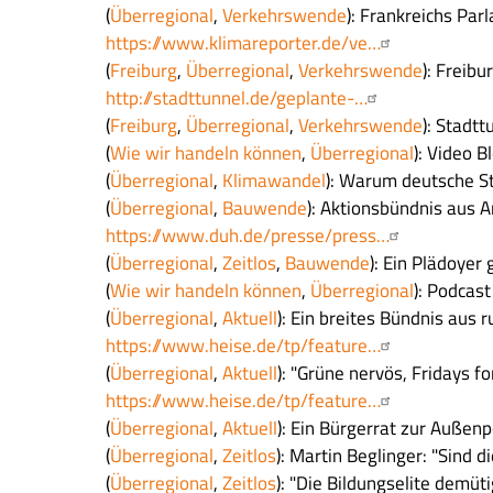
(
Überregional
,
Verkehrswende
): Frankreichs Par
https://www.klimareporter.de/ve…
(
Freiburg
,
Überregional
,
Verkehrswende
): Freib
http://stadttunnel.de/geplante-…
(
Freiburg
,
Überregional
,
Verkehrswende
): Stadt
(
Wie wir handeln können
,
Überregional
): Video 
(
Überregional
,
Klimawandel
): Warum deutsche S
(
Überregional
,
Bauwende
): Aktionsbündnis aus 
https://www.duh.de/presse/press…
(
Überregional
,
Zeitlos
,
Bauwende
): Ein Plädoyer
(
Wie wir handeln können
,
Überregional
): Podcas
(
Überregional
,
Aktuell
): Ein breites Bündnis aus
https://www.heise.de/tp/feature…
(
Überregional
,
Aktuell
): "Grüne nervös, Fridays 
https://www.heise.de/tp/feature…
(
Überregional
,
Aktuell
): Ein Bürgerrat zur Außenpo
(
Überregional
,
Zeitlos
): Martin Beglinger: "Sind 
(
Überregional
,
Zeitlos
): "Die Bildungselite demü