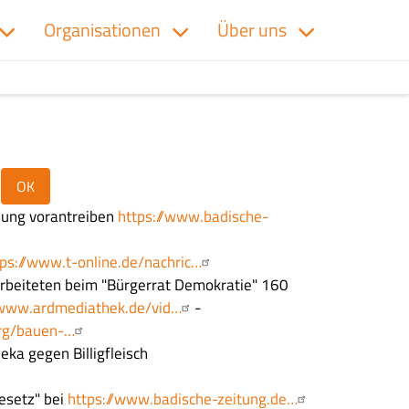
Organisationen
Über uns
glung vorantreiben
https://www.badische-
tps://www.t-online.de/nachric…
arbeiteten beim "Bürgerrat Demokratie" 160
/www.ardmediathek.de/vid…
-
org/bauen-…
eka gegen Billigfleisch
gesetz" bei
https://www.badische-zeitung.de…