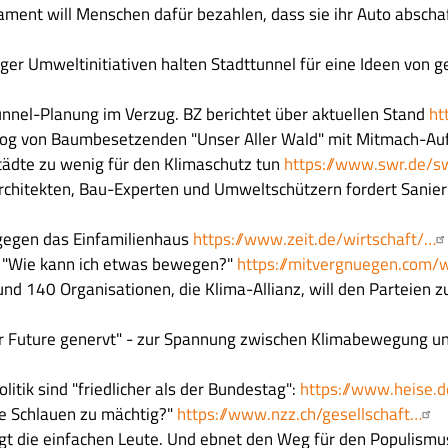
lament will Menschen dafür bezahlen, dass sie ihr Auto abscha
urger Umweltinitiativen halten Stadttunnel für eine Ideen von 
tunnel-Planung im Verzug. BZ berichtet über aktuellen Stand
ht
Blog von Baumbesetzenden "Unser Aller Wald" mit Mitmach-Au
tädte zu wenig für den Klimaschutz tun
https://www.swr.de/
Architekten, Bau-Experten und Umweltschützern fordert Sanie
 gegen das Einfamilienhaus
https://www.zeit.de/wirtschaft/…
t "Wie kann ich etwas bewegen?"
https://mitvergnuegen.com/
 rund 140 Organisationen, die Klima-Allianz, will den Partei
for Future genervt" - zur Spannung zwischen Klimabewegung u
litik sind "friedlicher als der Bundestag":
https://www.heise.
die Schlauen zu mächtig?"
https://www.nzz.ch/gesellschaft…
tigt die einfachen Leute. Und ebnet den Weg für den Populismu