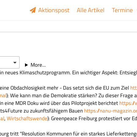
Aktionspost
Alle Artikel
Termine
More...
 ein neues Klimaschutzprogramm. Ein wichtiger Aspekt: Entsie
 keine Obdachlosigkeit mehr - Das setzt sich die EU zum Ziel
ht
nal
): Wie kann man die Demokratie stärken? Zu dieser Frage 
In eine MDR Doku wird über das Pilotprojekt berichtet
https:/
tects4Future zu zukunftsfähigem Bauen
https://nanu-magazin.
al
,
Wirtschaftswende
): Greenpeace Freiburg protestiert vor Ed
iburg tritt "Resolution Kommunen für ein starkes Lieferketten