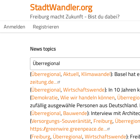
Direkt
StadtWandler.org
zum
H4C
Freiburg macht Zukunft - Bist du dabei?
Inhalt
Main
H4C
Anmelden
Registrieren
USER
menu
MENU
News topics
Überregional
(
Überregional
,
Aktuell
,
Klimawandel
): Basel hat
zeitung.de…
(
Überregional
,
Wirtschaftswende
): In 10 Jahren
(
Demokratie
,
Wie wir handeln können
,
Überregio
zufällig ausgewähle Personen aus Deutschland. 
(
Überregional
,
Bauwende
): Interview mit Archi
(
Versorgungs-Souveränität
,
Freiburg
,
Überregion
https://greenwire.greenpeace.de…
(
Freiburg
,
Überregional
,
Wirtschaftswende
): Fre