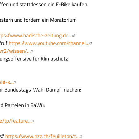
ffen und stattdessen ein E-Bike kaufen.
gestern und fordern ein Moratorium
tps://www.badische-zeitung.de…
fruf
https://www.youtube.com/channel…
swr2/wissen/…
rungsoffensive für Klimaschutz
wie-k…
en zur Bundestags-Wahl Dampf machen:
nd Parteien in BaWü:
de/tp/feature…
s."
https://www.nzz.ch/feuilleton/t…