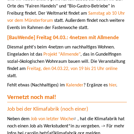
Orte des "Fairen Handels" und "Bio-Gastro-Betriebe" in
Freiburg findet. Der Weltmarkt findet am
Samstag ab 10 Uhr
vor dem Münsterforum
statt. Außerdem findet noch weitere
Events im Rahmen der Fastenwoche statt.
[BauWende] Freitag 04.03.: 4netzen mit Allmende
Diesmal geht's beim 4netzen um nachhaltiges Wohnen.
Eingeladen ist das
Projekt "Allmende"
, das in Gundelfingen
sozial-ökologischen Wohnraum bauen will. Die Veranstaltung
findet am
Freitag, den 04.03.22, von 19 bis 21 Uhr online
statt.
Fehlt etwas (Nachhaltiges) im
Kalender
? Ergänze es
hier
.
Vernetzt noch mal!
Job bei der Klimafabrik (noch einer)
Neben dem
Job von letzter Woche
, hat die Klimafabrik hat
noch einen Job als Werkstudent*in zu vergeben. -> Für mehr
Infos bei
carolin.betz[at]klimafabrik.org melden.