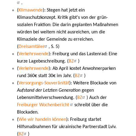
.
(
Klimawende
): Stegen hat jetzt ein
Klimaschutzkonzept. Kritik gibt's von der grün-
sozialen Fraktion: Die darin geplanten Maßnahmen
würden bei weitem nicht ausreichen, um die
Klimaziele der Gemeinde zu erreichen.
(
Dreisamtäler
, S. 5)
(
Verkehrswende
): Freiburg und das Lastenrad: Eine
kurze Lagebeschreibung. (
BZ
)
(
Verkehrswende
): Ab April kostet Anwohnerparken
rund 360€ statt 30€ im Jahr. (
BZ
)
(
Versorgungs-Souveränität
): Weitere Blockade von
Aufstand der Letzten Generation
gegen
Lebensmittelverschwendung. (
BZ
) Auch der
Freiburger Wochenbericht
schreibt über die
Blockaden.
(
Wie wir handeln können
): Freiburg startet
Hilfsmaßnahmen für ukrainische Partnerstadt Lviv.
(
BZ
)